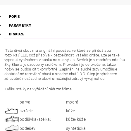
POPIS
PARAMETRY
DISKUZE
Tato dívčí
obuv má originální podešev, ve které se při došlapu
rozblikají LED, což přispívá k bezpečnosti vašeho dítěte. Lze je také
vypnout vypínačem v pásku na suchý zip. Svršek je v modrém odstínu
Sky Blue a je ozdobený srdíčkem. Provedení je celokožené, takže
nožky se budou cítit komfortně. Zapínání na suché zipy umožňuje
dostatečné rozevření obuvi a snadné obutí. D.D. Step je výrobcem
zdravotně nezávadné obuvi umožňující zdravý vývoj nohou.
Délku stélky na vyžádání rádi změříme.
barva:
modrá
svršek:
kůže
podšívka/stélka:
kůže/kůže
podešev:
syntetická