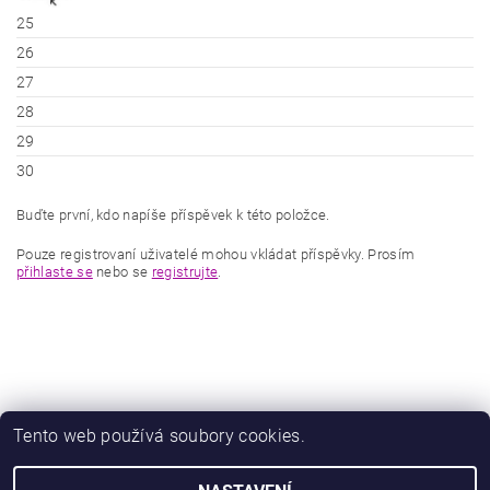
25
26
27
28
29
30
Buďte první, kdo napíše příspěvek k této položce.
Pouze registrovaní uživatelé mohou vkládat příspěvky. Prosím
přihlaste se
nebo se
registrujte
.
Tento web používá soubory cookies.
|
|
Zboží.cz
Heureka.cz
Zamknuto.eu