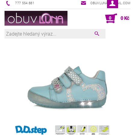
777 554 881
OBUVLUNA@GMAIL.COM
0
0 Kč