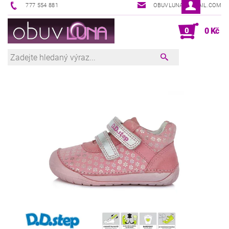
777 554 881
OBUVLUNA@GMAIL.COM
0
0 Kč