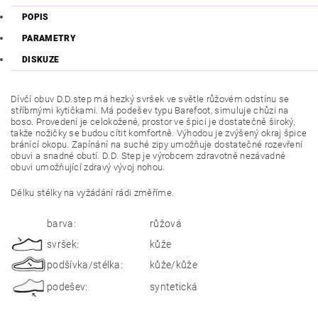
POPIS
PARAMETRY
DISKUZE
D
ívčí obuv D.D.step má hezký svršek ve světle růžovém odstínu se
stříbrnými kytičkami. Má
podešev typu Barefoot, simuluje chůzi na
boso. Provedení je celokožené, prostor ve špici je dostatečně široký,
takže nožičky se budou cítit komfortně. Výhodou je zvýšený okraj špice
bránící okopu. Zapínání na suché zipy umožňuje dostatečné rozevření
obuvi a snadné obutí. D.D. Step je výrobcem zdravotně nezávadné
obuvi umožňující zdravý vývoj nohou.
Délku stélky na vyžádání rádi změříme.
barva:
růžová
svršek:
kůže
podšívka/stélka:
kůže/kůže
podešev:
syntetická