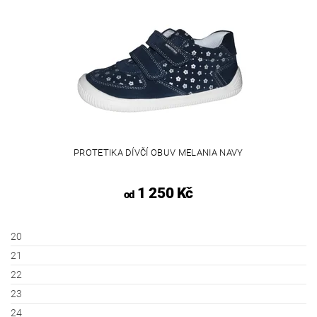
PROTETIKA DÍVČÍ OBUV MELANIA NAVY
1 250 Kč
od
20
21
22
23
24