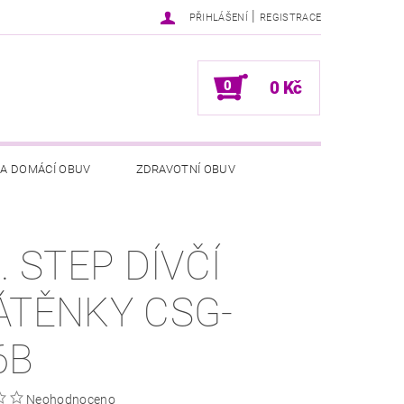
|
PŘIHLÁŠENÍ
REGISTRACE
0
0 Kč
 A DOMÁCÍ OBUV
ZDRAVOTNÍ OBUV
NÍCH ÚDAJŮ
NAPIŠTE NÁM
. STEP DÍVČÍ
ÁTĚNKY CSG-
6B
Neohodnoceno