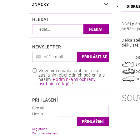
ZNAČKY
DISKU
HLEDAT
Dívčí plá
nožiček j
Délka sté
délku sté
NEWSLETTER
ba
sv
Vložením emailu souhlasíte se
po
zasíláním obchodních sdělení a s
po
našimi
Podmínkami ochrany
osobních údajů
.
SOU
PŘIHLÁŠENÍ
E-mail
Heslo
Registrace
Zapomenuté heslo