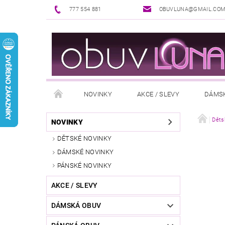
777 554 881
OBUVLUNA@GMAIL.CO
NOVINKY
AKCE / SLEVY
DÁMS
PUNČOCHOVÉ ZBOŽÍ
DOPLŇKY K OBUVI
Děts
NOVINKY
DĚTSKÉ NOVINKY
REKLAMAČNÍ ŘÁD
OŠETŘOVÁNÍ A ÚDRŽBA
DÁMSKÉ NOVINKY
PÁNSKÉ NOVINKY
AKCE / SLEVY
DÁMSKÁ OBUV