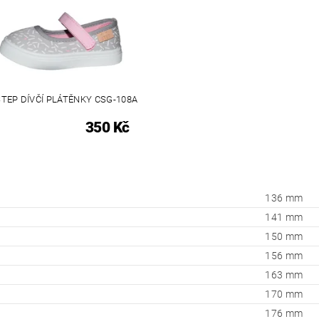
 STEP DÍVČÍ PLÁTĚNKY CSG-108A
350 Kč
136 mm
141 mm
150 mm
156 mm
163 mm
170 mm
176 mm