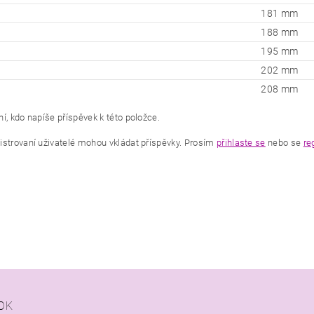
181 mm
188 mm
195 mm
202 mm
208 mm
í, kdo napíše příspěvek k této položce.
istrovaní uživatelé mohou vkládat příspěvky. Prosím
přihlaste se
nebo se
re
OK