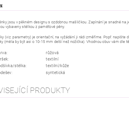
ZE
těnky jsou v pěkném designu s ozdobnou mašličkou. Zapínání je snadné na jed
sou vybaveny stélkou z paměťové pěny.
lky (viz. parametry) je orientační, na vyžádání ji rádi změříme. Popř. napiš
lky (měla by být asi o 10-15 mm delší než nožička). Vhodnou obuv vám dle 
rva:
růžová
ršek:
textilní
dšívka/stélka:
textilní/kůže
dešev:
syntetická
VISEJÍCÍ PRODUKTY