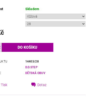
st
Skladem
Kč
UKTU
14403/28
D.D.STEP
E
DĚTSKÁ OBUV
Tisk
Dotaz