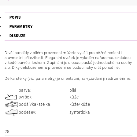
POPIS
PARAMETRY
DISKUZE
Dívčí sandály v bílém provedení můžete využít pro běžné nošení i
slavnostní příležitosti. Elegantní svršek je vyladěn nařasenou ozdobou
v šedé barvě s leskem. Zapínání je u obou pásků jednoduché na suchý
zip. Díky celokoženému provedení se budou nohy cítit pohodlně.
Délka stélky (viz. parametry) je orientační, na vyžádání ji rádi změříme.
barva:
bílá
svršek:
kůže
podšívka/stélka:
kůže/kůže
podešev:
syntetická
28