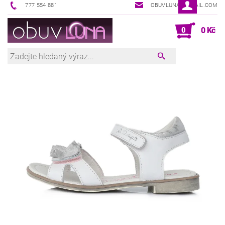
777 554 881
OBUVLUNA@GMAIL.COM
0
0 Kč