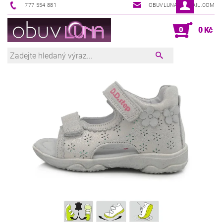
777 554 881
OBUVLUNA@GMAIL.COM
0
0 Kč