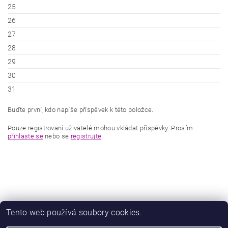
25
26
27
28
29
30
31
Buďte první, kdo napíše příspěvek k této položce.
Pouze registrovaní uživatelé mohou vkládat příspěvky. Prosím
přihlaste se
nebo se
registrujte
.
Tento web používá soubory cookies.
|
|
Zboží.cz
Heureka.cz
Zamknuto.eu