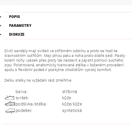
POPIS
PARAMETRY
DISKUZE
Dívčí sandály mají svršek ve stříbrném odstínu a proto se hodí ke
slavnostním outfitům. Mají plnou patu a noha proto dobře sedí. Pásky
kolem nohy i pásek přes prsty lze nastavit a zajistit pomocí suchého
zipu. Polstrovaná, anatomicky tvarovaná stélka v koženém provedení
spolu s flexibilní podešví poskytne chodidlům vysoký komfort.
Délku stélky na vyžádání rádi změříme.
barva:
stříbrná
svršek:
kůže
podšívka/stélka:
kůže/kůže
podešev:
syntetická