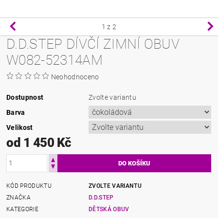
1
z 2
D.D.STEP DÍVČÍ ZIMNÍ OBUV
W082-52314AM
Neohodnoceno
Dostupnost
Zvolte variantu
Barva
Velikost
od 1 450 Kč
KÓD PRODUKTU
ZVOLTE VARIANTU
ZNAČKA
D.D.STEP
KATEGORIE
DĚTSKÁ OBUV