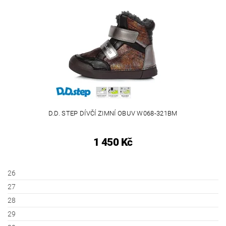
D.D. STEP DÍVČÍ ZIMNÍ OBUV W068-321BM
1 450 Kč
26
27
28
29