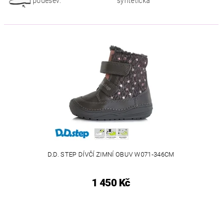
podešev:
syntetická
D.D. STEP DÍVČÍ ZIMNÍ OBUV W071-346CM
1 450 Kč