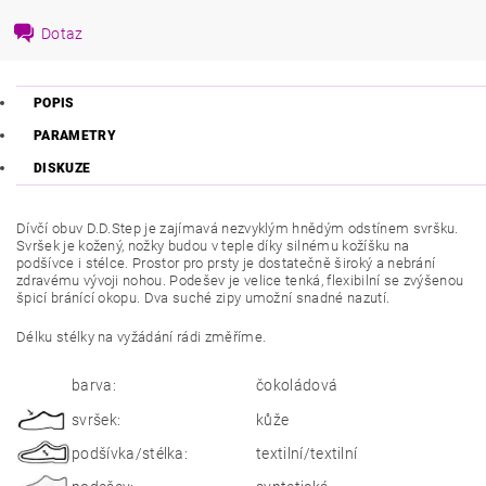
Dotaz
POPIS
PARAMETRY
DISKUZE
Dívčí obuv D.D.Step je zajímavá nezvyklým hnědým odstínem svršku.
Svršek je kožený, nožky budou v teple díky silnému kožíšku na
podšívce i stélce. Prostor pro prsty je dostatečně široký a nebrání
zdravému vývoji nohou. Podešev je velice tenká, flexibilní se zvýšenou
špicí bránící okopu.
Dva suché zipy umožní snadné nazutí.
Délku stélky na vyžádání rádi změříme.
barva:
čokoládová
svršek:
kůže
podšívka/stélka:
textilní/textilní