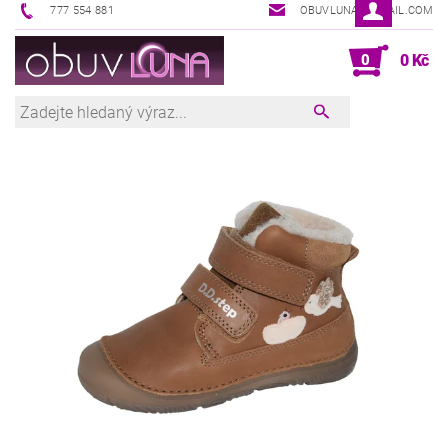
777 554 881
OBUVLUNA@GMAIL.COM
0
0 Kč