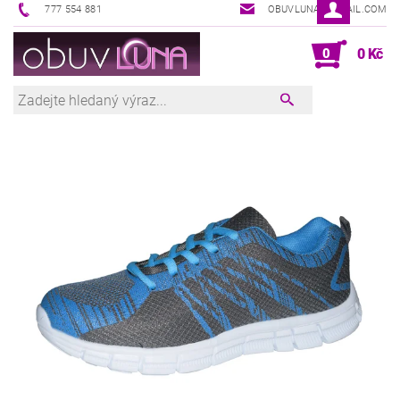
777 554 881
OBUVLUNA@GMAIL.COM
0
0 Kč