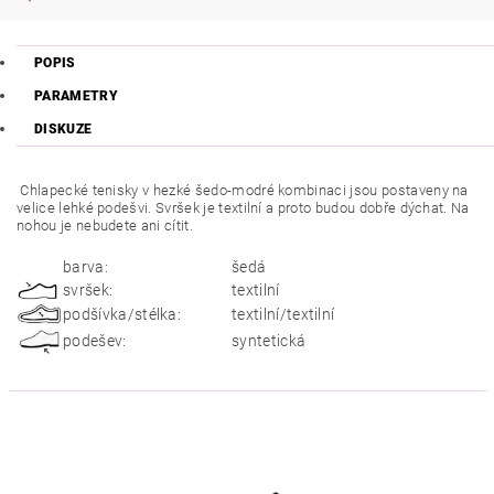
POPIS
PARAMETRY
DISKUZE
Chlapecké tenisky v hezké šedo-modré kombinaci jsou postaveny na
velice lehké podešvi. Svršek je textilní a proto budou dobře dýchat. Na
nohou je nebudete ani cítit.
barva:
šedá
svršek:
textilní
podšívka/stélka:
textilní/textilní
podešev:
syntetická