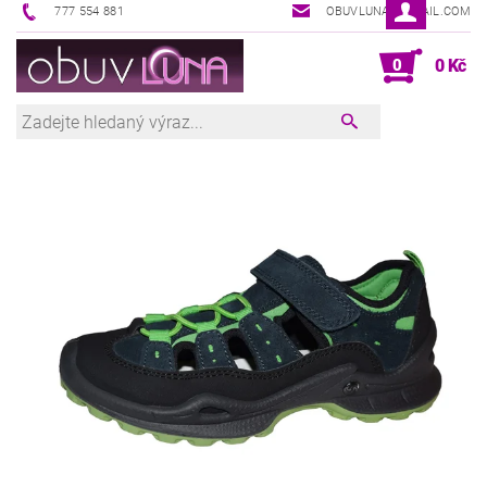
777 554 881
OBUVLUNA@GMAIL.COM
0
0 Kč