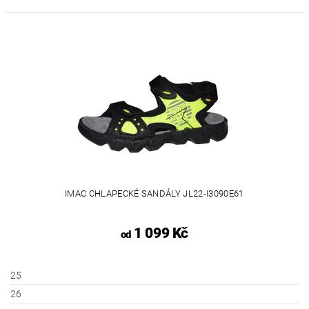
IMAC CHLAPECKÉ SANDÁLY JL22-I3090E61
1 099 Kč
od
25
26