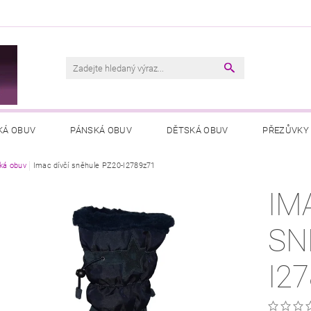
M
KÁ OBUV
PÁNSKÁ OBUV
DĚTSKÁ OBUV
PŘEZŮVKY
ká obuv
VŠEOBECNÉ OBCHODNÍ PODMÍNKY
Imac dívčí sněhule PZ20-I2789z71
PODMÍNKY OCHRANY OSOB
IM
SN
I2