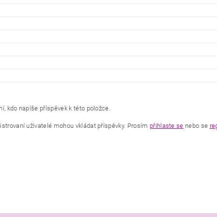
í, kdo napíše příspěvek k této položce.
istrovaní uživatelé mohou vkládat příspěvky. Prosím
přihlaste se
nebo se
re