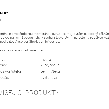
ETRY
ZE
něhule s voděodolnou membránou IMAC-Tex mají svršek ozdobený pěkným 
odvod par, čímž budou nohy v suchu a teple. Uvnitř najdete na podšívce kožíš
e pod patou Absorber Shokk tlumící došlap.
élky na vyžádání rádi změříme.
rva:
modrá
ršek:
kůže, textilní
dšívka/stélka:
textilní/textilní
dešev:
syntetická
VISEJÍCÍ PRODUKTY