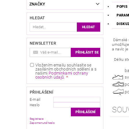
ZNAČKY
POPIS
PARAM
HLEDAT
DISKU
Dámské s
NEWSLETTER
umožňuje 
a navíc j
Délku st
Vložením emailu souhlasíte se
zasíláním obchodních sdělení a s
ba
našimi
Podmínkami ochrany
osobních údajů
.
sv
po
po
PŘIHLÁŠENÍ
E-mail
Heslo
SOU
Registrace
Zapomenuté heslo