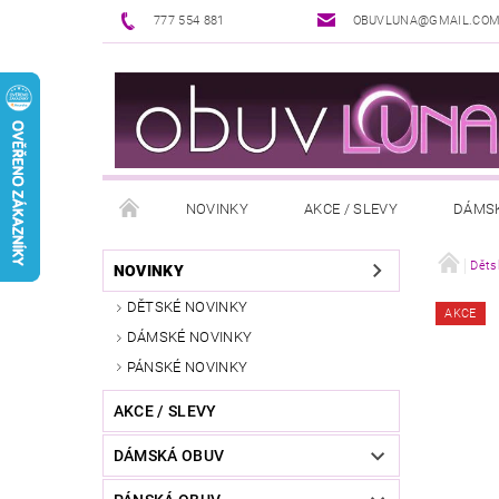
777 554 881
OBUVLUNA@GMAIL.CO
NOVINKY
AKCE / SLEVY
DÁMS
PUNČOCHOVÉ ZBOŽÍ
DOPLŇKY K OBUVI
Děts
NOVINKY
DĚTSKÉ NOVINKY
AKCE
REKLAMAČNÍ ŘÁD
OŠETŘOVÁNÍ A ÚDRŽBA
DÁMSKÉ NOVINKY
PÁNSKÉ NOVINKY
AKCE / SLEVY
DÁMSKÁ OBUV