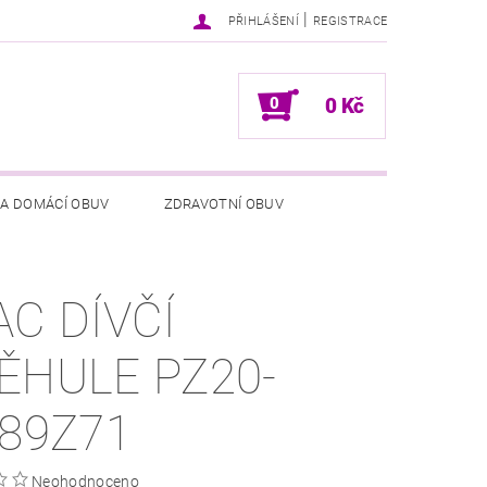
|
PŘIHLÁŠENÍ
REGISTRACE
0
0 Kč
 A DOMÁCÍ OBUV
ZDRAVOTNÍ OBUV
NÍCH ÚDAJŮ
NAPIŠTE NÁM
AC DÍVČÍ
ĚHULE PZ20-
789Z71
Neohodnoceno