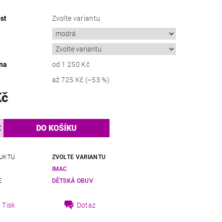
st
Zvolte variantu
na
od 1 250 Kč
až
725 Kč
(–53 %)
Kč
UKTU
ZVOLTE VARIANTU
IMAC
E
DĚTSKÁ OBUV
Tisk
Dotaz