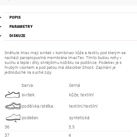
POPIS
PARAMETRY
DISKUZE
Sněhule Imac mají svršek v kombinaci kůže a textilu pod kterým se
nachází paropropustná membrána ImacTex. Tímto budou nohy v
suchu a teple i díky silnějšímu kožíšku na podšívce. Podešev je s
hrubým vzorkem a pod patou má Absorber Shock. Zapínání je
jednoduché na suché zipy.
barva:
černá
svršek:
kůže, textilní
podšívka/stélka:
textilní/textilní
podešev:
syntetická
36
3,5
37
4