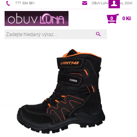
777 554 881
OBUVLUNA@GMAIL.COM
0
0 Kč