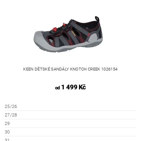
KEEN DĚTSKÉ SANDÁLY KNOTCH CREEK 1026154
1 499 Kč
od
25/26
27/28
29
30
31