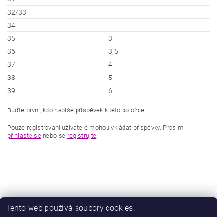
32/33
34
35
3
36
3,5
37
4
38
5
39
6
Buďte první, kdo napíše příspěvek k této položce.
Pouze registrovaní uživatelé mohou vkládat příspěvky. Prosím
přihlaste se
nebo se
registrujte
.
Tento web používá soubory cookies.
|
|
Zboží.cz
Heureka.cz
Zamknuto.eu