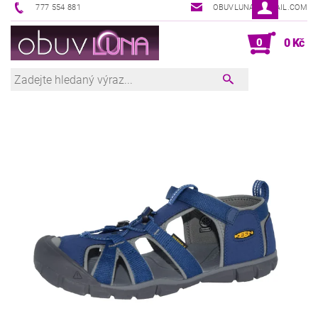
777 554 881
OBUVLUNA@GMAIL.COM
0
0 Kč