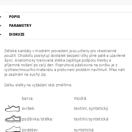
POPIS
PARAMETRY
DISKUZE
Dětské sandály v modrém provedení jsou určeny pro všestranné
použití. Chodidlu poskytují dostatek bezpečí díky plné patě a uzavřené
špici. Anatomicky tvarovaná stélka zajišťuje podporu klenby a
příjemné nošení po celý den. P
opruhová páskovina na svršku je z
rychleschnoucího materiálu a proto není problém navlhnutí. Přes nárt
je zapínání na suchý zip.
Délku stélky na vyžádání rádi změříme.
barva:
modrá
svršek:
textilní, syntetický
podšívka/stélka:
textilní/syntetická
podešev:
syntetická