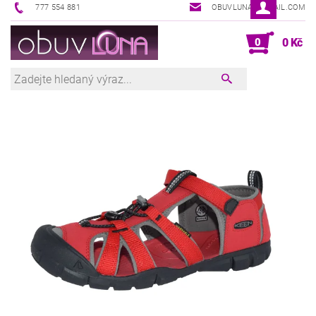
777 554 881
OBUVLUNA@GMAIL.COM
0
0 Kč