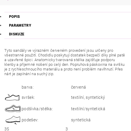
POPIS
PARAMETRY
DISKUZE
Tyto sandály ve výrazném červeném provedení jsou určeny pro
všestranné použití. Chodidlu poskytují dostatek bezpečí díky plné patě
a uzavřené špici. Anatomicky tvarovaná stélka zajišťuje podporu
klenby a příjemné nošení po celý den. P
opruhová páskovina na svršku
je z rychleschnoucího materiálu a proto není problém navlhnutí. Přes
nárt je zapínání na suchý zip.
barva:
červená
svršek:
textilní, syntetický
podšívka/stélka:
textilní/syntetická
podešev:
syntetická
35
3