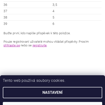
36
3,5
37
4
38
5
39
6
Buďte první, kdo napíše příspěvek k této položce.
Pouze registrovaní uživatelé mohou vkládat příspěvky. Prosím
přihlaste se
nebo se
registrujte
.
Tento web používá soubory cookies.
|
|
Zboží.cz
Heureka.cz
Zamknuto.eu
NASTAVENÍ
2026 © Obuv Luna - Miluše Liznová, všechna práva vyhrazena