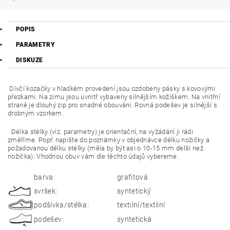
POPIS
PARAMETRY
DISKUZE
Dívčí kozačky v hladkém provedení jsou ozdobeny pásky s kovovými
přezkami. Na zimu jsou uvnitř vybaveny silnějším kožíškem. Na vnitřní
straně je dlouhý zip pro snadné obouvání. Rovná podešev je silnější s
drobným vzorkem.
Délka stélky (viz. parametry) je orientační, na vyžádání ji rádi
změříme. Popř. napište do poznámky v objednávce délku nožičky a
požadovanou délku stélky (měla by být asi o 10-15 mm delší než
nožička). Vhodnou obuv vám dle těchto údajů vybereme.
barva:
grafitová
svršek:
syntetický
podšívka/stélka:
textilní/textilní
podešev:
syntetická