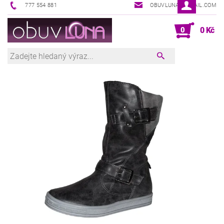
777 554 881
OBUVLUNA@GMAIL.COM
0
0 Kč