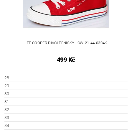
LEE COOPER DÍVČÍ TENISKY LCW-21-44-0304K
499 Kč
28
29
30
31
32
33
34