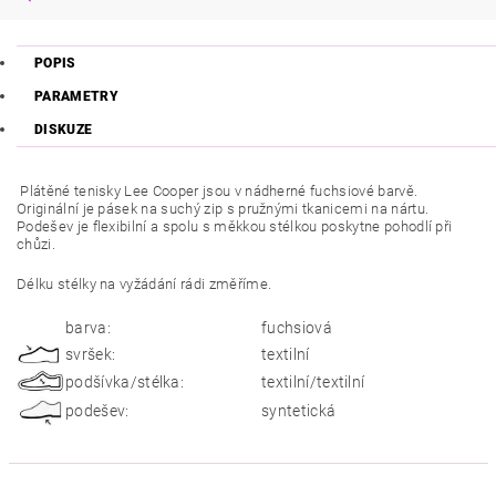
POPIS
PARAMETRY
DISKUZE
Plátěné tenisky Lee Cooper jsou v nádherné fuchsiové barvě.
Originální je pásek na suchý zip s pružnými tkanicemi na nártu.
Podešev je flexibilní a spolu s měkkou stélkou poskytne pohodlí při
chůzi.
Délku stélky na vyžádání rádi změříme.
barva:
fuchsiová
svršek:
textilní
podšívka/stélka:
textilní/textilní
podešev:
syntetická