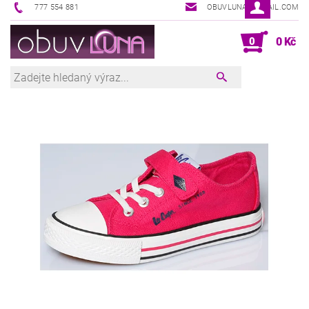
777 554 881
OBUVLUNA@GMAIL.COM
0
0 Kč