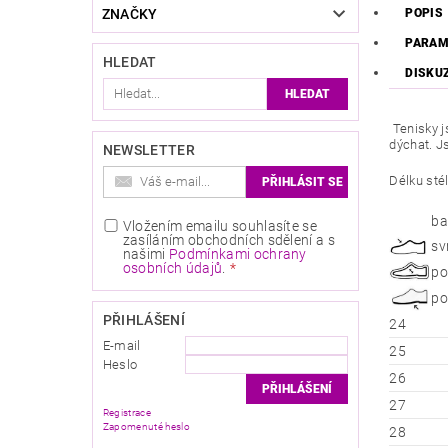
ZNAČKY
POPIS
PARAM
HLEDAT
DISKU
Tenisky j
dýchat. Js
NEWSLETTER
Délku sté
ba
Vložením emailu souhlasíte se
zasíláním obchodních sdělení a s
sv
našimi
Podmínkami ochrany
osobních údajů
.
po
po
PŘIHLÁŠENÍ
24
E-mail
25
Heslo
26
27
Registrace
Zapomenuté heslo
28