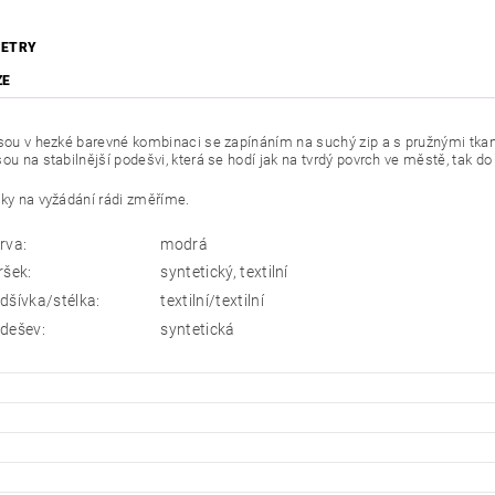
ETRY
ZE
sou v hezké barevné kombinaci se zapínáním na suchý zip a s pružnými tkan
ou na stabilnější podešvi, která se hodí jak na tvrdý povrch ve městě, tak do
lky na vyžádání rádi změříme.
rva:
modrá
ršek:
syntetický, textilní
dšívka/stélka:
textilní/textilní
dešev:
syntetická