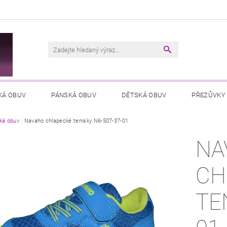
M
KÁ OBUV
PÁNSKÁ OBUV
DĚTSKÁ OBUV
PŘEZŮVKY
ká obuv
VŠEOBECNÉ OBCHODNÍ PODMÍNKY
Navaho chlapecké tenisky N6-507-37-01
PODMÍNKY OCHRANY OSOB
NA
CH
TE