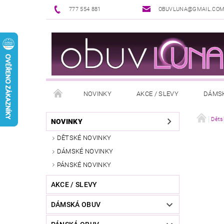
777 554 881
OBUVLUNA@GMAIL.CO
NOVINKY
AKCE / SLEVY
DÁMS
PUNČOCHOVÉ ZBOŽÍ
DOPLŇKY K OBUVI
Děts
NOVINKY
DĚTSKÉ NOVINKY
REKLAMAČNÍ ŘÁD
OŠETŘOVÁNÍ A ÚDRŽBA
DÁMSKÉ NOVINKY
PÁNSKÉ NOVINKY
AKCE / SLEVY
DÁMSKÁ OBUV