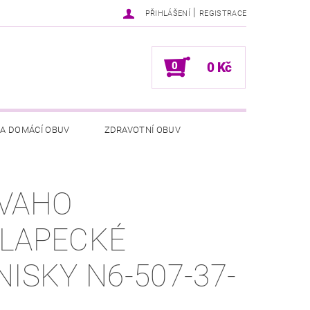
|
PŘIHLÁŠENÍ
REGISTRACE
0
0 Kč
 A DOMÁCÍ OBUV
ZDRAVOTNÍ OBUV
NÍCH ÚDAJŮ
NAPIŠTE NÁM
VAHO
LAPECKÉ
NISKY N6-507-37-