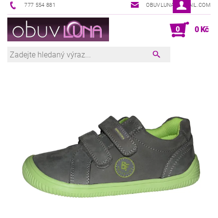
777 554 881
OBUVLUNA@GMAIL.COM
0
0 Kč