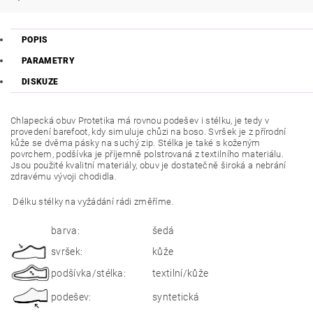
POPIS
PARAMETRY
DISKUZE
Chlapecká obuv Protetika má rovnou podešev i stélku, je tedy v
provedení barefoot, kdy simuluje chůzi na boso. Svršek je z přírodní
kůže se dvěma pásky na suchý zip. Stélka je také s koženým
povrchem, podšívka je příjemně polstrovaná z textilního materiálu.
Jsou použité kvalitní materiály, obuv je dostatečně široká a nebrání
zdravému vývoji chodidla.
Délku stélky na vyžádání rádi změříme.
barva:
šedá
svršek:
kůže
podšívka/stélka:
textilní/kůže
podešev:
syntetická