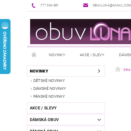
777 554 881
OBUVLUNA@GMAIL.CO
NOVINKY
AKCE / SLEVY
DÁMS
PUNČOCHOVÉ ZBOŽÍ
DOPLŇKY K OBUVI
Děts
NOVINKY
DĚTSKÉ NOVINKY
REKLAMAČNÍ ŘÁD
OŠETŘOVÁNÍ A ÚDRŽBA
DÁMSKÉ NOVINKY
PÁNSKÉ NOVINKY
AKCE / SLEVY
DÁMSKÁ OBUV