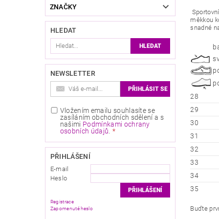
ZNAČKY
Sportovní
měkkou ko
snadné na
HLEDAT
b
s
p
NEWSLETTER
p
28
29
Vložením emailu souhlasíte se
zasíláním obchodních sdělení a s
30
našimi
Podmínkami ochrany
osobních údajů
.
31
32
PŘIHLÁŠENÍ
33
E-mail
34
Heslo
35
Registrace
Buďte prvn
Zapomenuté heslo