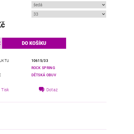
Kč
UKTU
10615/33
ROCK SPRING
E
DĚTSKÁ OBUV
Tisk
Dotaz