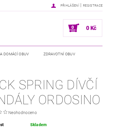
|
PŘIHLÁŠENÍ
REGISTRACE
0
0 Kč
 A DOMÁCÍ OBUV
ZDRAVOTNÍ OBUV
NÍCH ÚDAJŮ
NAPIŠTE NÁM
CK SPRING DÍVČÍ
NDÁLY ORDOSINO
Neohodnoceno
st
Skladem