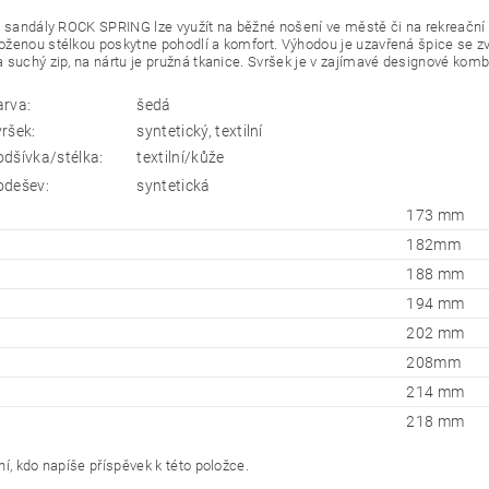
 sandály ROCK SPRING lze využít na běžné nošení ve městě či na rekreační ak
ženou stélkou poskytne pohodlí a komfort. Výhodou je uzavřená špice se zv
 suchý zip, na nártu je pružná tkanice. Svršek je v zajímavé designové komb
arva:
šedá
vršek:
syntetický, textilní
odšívka/stélka:
textilní/kůže
odešev:
syntetická
173 mm
182mm
188 mm
194 mm
202 mm
208mm
214 mm
218 mm
í, kdo napíše příspěvek k této položce.