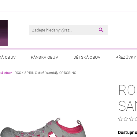
M
KÁ OBUV
PÁNSKÁ OBUV
DĚTSKÁ OBUV
PŘEZŮVKY
ká obuv
VŠEOBECNÉ OBCHODNÍ PODMÍNKY
ROCK SPRING dívčí sandály ORDOSINO
PODMÍNKY OCHRANY OSOB
RO
SA
Dostupno