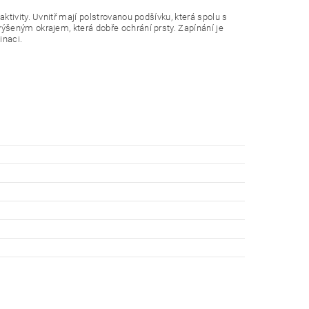
tivity. Uvnitř mají polstrovanou podšívku, která spolu s
ýšeným okrajem, která dobře ochrání prsty. Zapínání je
inaci.