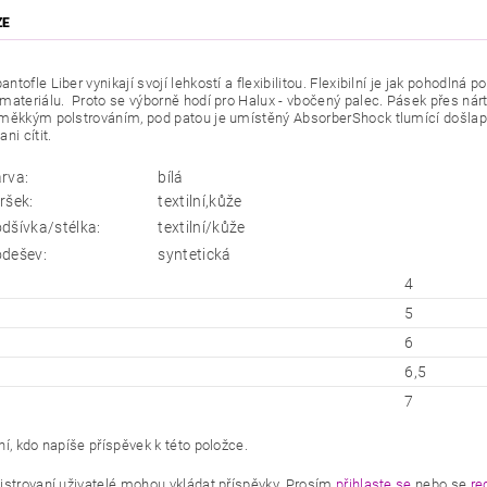
ZE
tofle Liber vynikají svojí lehkostí a flexibilitou. Flexibilní je jak pohodlná po
ateriálu. Proto se výborně hodí pro Halux - vbočený palec. Pásek přes nárt l
měkkým polstrováním, pod patou je umístěný AbsorberShock tlumící došlap. 
ni cítit.
rva:
bílá
ršek:
textilní,kůže
dšívka/stélka:
textilní/kůže
dešev:
syntetická
4
5
6
6,5
7
í, kdo napíše příspěvek k této položce.
istrovaní uživatelé mohou vkládat příspěvky. Prosím
přihlaste se
nebo se
re