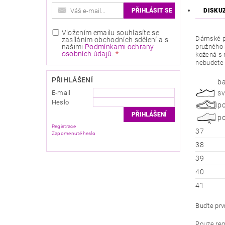
DISKU
Vložením emailu souhlasíte se
Dámské pan
zasíláním obchodních sdělení a s
našimi
Podmínkami ochrany
pružného m
osobních údajů
.
kožená s 
nebudete a
PŘIHLÁŠENÍ
ba
E-mail
sv
Heslo
po
po
Registrace
37
Zapomenuté heslo
38
39
40
41
Buďte prvn
Pouze reg