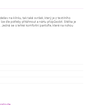
dešev na klínku, tak také svršek, který je z textilního
ze dle potřeby přitáhnout a nártu přizpůsobit. Stélka je
Jedná se o lehké komfortní pantofle, které na nohou
gistrujte
.