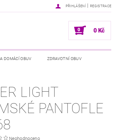
|
PŘIHLÁŠENÍ
REGISTRACE
0
0 Kč
 A DOMÁCÍ OBUV
ZDRAVOTNÍ OBUV
NÍCH ÚDAJŮ
NAPIŠTE NÁM
BER LIGHT
MSKÉ PANTOFLE
68
Neohodnoceno