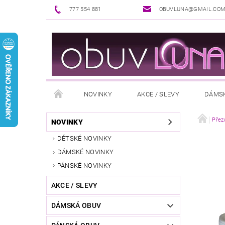
777 554 881
OBUVLUNA@GMAIL.CO
NOVINKY
AKCE / SLEVY
DÁMS
PUNČOCHOVÉ ZBOŽÍ
DOPLŇKY K OBUVI
Přez
NOVINKY
DĚTSKÉ NOVINKY
REKLAMAČNÍ ŘÁD
OŠETŘOVÁNÍ A ÚDRŽBA
DÁMSKÉ NOVINKY
PÁNSKÉ NOVINKY
AKCE / SLEVY
DÁMSKÁ OBUV