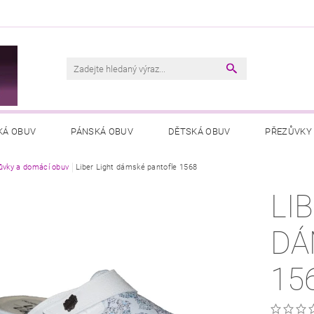
M
KÁ OBUV
PÁNSKÁ OBUV
DĚTSKÁ OBUV
PŘEZŮVKY
ůvky a domácí obuv
VŠEOBECNÉ OBCHODNÍ PODMÍNKY
Liber Light dámské pantofle 1568
PODMÍNKY OCHRANY OSOB
LI
DÁ
15