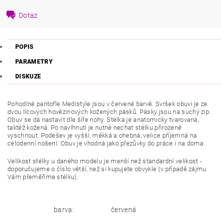
Dotaz
POPIS
PARAMETRY
DISKUZE
Pohodlné pantofle Medistyle jsou v červené barvě. Svršek obuvi je ze
dvou lícových hovězinových kožených pásků. Pásky jsou na suchý zip.
Obuv se dá nastavit dle šíře nohy. Stélka je anatomicky tvarovaná,
taktéž kožená. Po navlhnutí je nutné nechat stélku přirozeně
vyschnout. Podešev je vyšší, měkká a ohebná, velice příjemná na
celodenní nošení. Obuv je vhodná jako přezůvky do práce i na doma.
Velikost stélky u daného modelu je menší než standardní velikost -
doporučujeme o číslo větší, než si kupujete obvykle (v případě zájmu
Vám přeměříme stélku).
barva:
červená