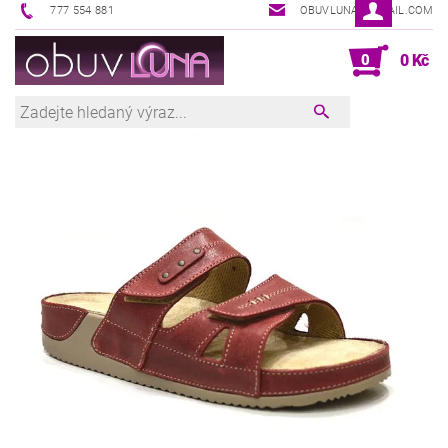
777 554 881
OBUVLUNA@GMAIL.COM
0
0 Kč