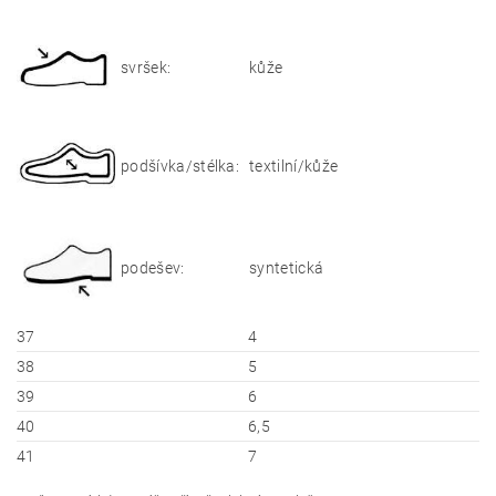
svršek:
kůže
podšívka/stélka:
textilní/kůže
podešev:
syntetická
37
4
38
5
39
6
40
6,5
41
7