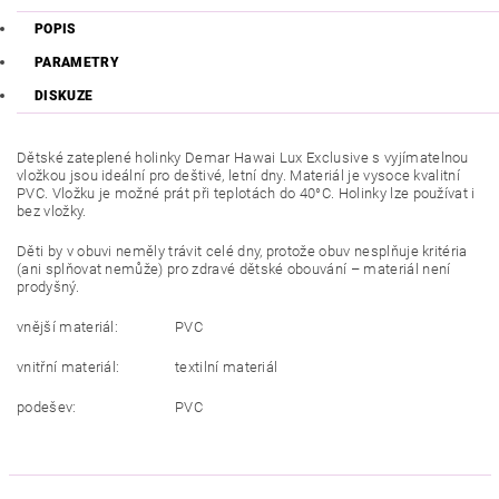
POPIS
PARAMETRY
DISKUZE
Dětské zateplené holinky Demar Hawai Lux Exclusive s vyjímatelnou
vložkou jsou ideální pro deštivé, letní dny. Materiál je vysoce kvalitní
PVC. Vložku je možné prát při teplotách do 40°C. Holinky lze používat i
bez vložky.
Děti by v obuvi neměly trávit celé dny, protože obuv nesplňuje kritéria
(ani splňovat nemůže) pro zdravé dětské obouvání – materiál není
prodyšný.
vnější materiál:
PVC
vnitřní materiál:
textilní materiál
podešev:
PVC