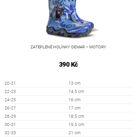
ZATEPLENÉ HOLÍNKY DEMAR – MOTORY
390 Kč
20-21
13 cm
22-23
14,5 cm
24-25
16 cm
26-27
17 cm
28-29
18,5 cm
30-31
19,5 cm
32-33
21 cm