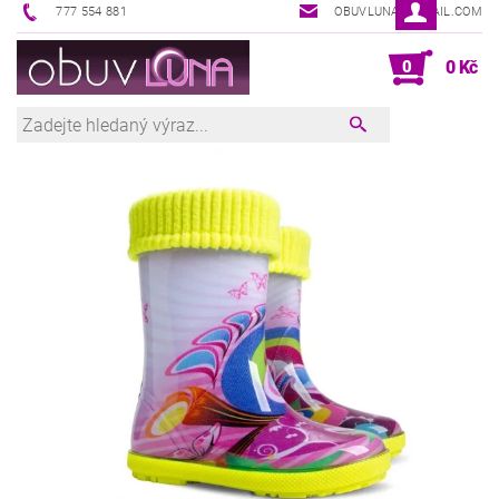
777 554 881
OBUVLUNA@GMAIL.COM
0
0 Kč