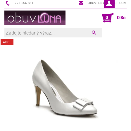
777 554 881
OBUVLUNA@GMAIL.COM
0
0 Kč
AKCE