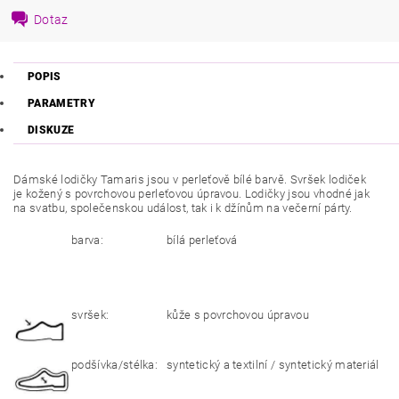
Dotaz
POPIS
PARAMETRY
DISKUZE
Dámské lodičky Tamaris jsou v perleťově bílé barvě. Svršek lodiček
je kožený s povrchovou perleťovou úpravou. Lodičky jsou vhodné jak
na svatbu, společenskou událost, tak i k džínům na večerní párty.
barva:
bílá perleťová
svršek:
kůže s povrchovou úpravou
podšívka/stélka:
syntetický a textilní / syntetický materiál