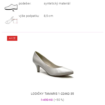
podešev:
syntetický materiál
výše podpatku:
8,5 cm
AKCE
LODIČKY TAMARIS 1-22462-35
1 490 Kč
(–50 %)