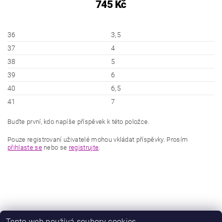
745 Kč
36
3,5
37
4
38
5
39
6
40
6,5
41
7
Buďte první, kdo napíše příspěvek k této položce.
Pouze registrovaní uživatelé mohou vkládat příspěvky. Prosím
přihlaste se
nebo se
registrujte
.
Tento web používá soubory cookies.