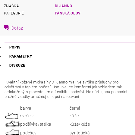
ZNAČKA
DI JANNO
KATEGORIE
PÁNSKÁ OBUV
Dotaz
POPIS
PARAMETRY
DISKUZE
Kvalitní kožené mokasíny Di Janno mají ve svršku průduchy pro
odvětrání v teplém počasí. Jsou velice komfortní jak vzhledem tak
celokoženým provedením a flexibilní podešví. Na nártu jsou po bocích
pružné vsadky umožňující lepší nazouvání.
barva:
černá
svršek:
kůže
podšívka/stélka:
kůže/kůže
podešev:
syntetická