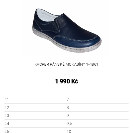
KACPER PÁNSKÉ MOKASÍNY 1-4861
1 990 Kč
41
7
42
8
43
9
44
9,5
45
10