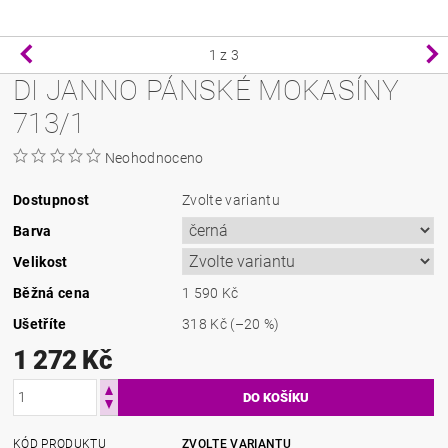
1
z 3
DI JANNO PÁNSKÉ MOKASÍNY
713/1
Neohodnoceno
Dostupnost
Zvolte variantu
Barva
Velikost
Běžná cena
1 590 Kč
Ušetříte
318 Kč
(–20 %)
1 272 Kč
KÓD PRODUKTU
ZVOLTE VARIANTU