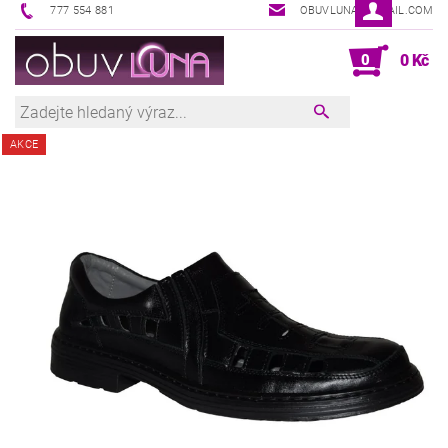
777 554 881
OBUVLUNA@GMAIL.COM
0
0 Kč
AKCE