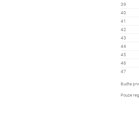
39
40
41
42
43
44
45
46
47
Buďte prvn
Pouze reg