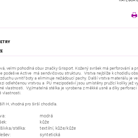
KATEGORI
ETRY
ZE
á, velmi pohodlná obuv značky Grisport. Kožený svršek má perforování a pr
e podešve Active má sendvičovou strukturu. Vrstva nejblíže k chodidlu obsah
vzduchu uvnitř boty a eliminuje nežádoucí pachy. Další vrstva materiálu je v
ezi odlehčenou vrstvou a PU mezipodešví jsou umístěny pružící kolíky jež vy
zné vlastnosti. Vyjímatelná stélka je vyrobena z měkké usně a díky perfora
 vlastnosti.
šíři H, vhodná pro širší chodidla.
va:
modrá
šek:
kůže
šívka/stélka:
textilní, kůže/kůže
ešev:
syntetická