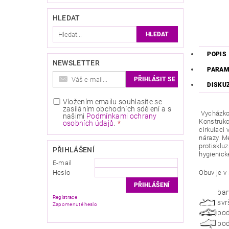
HLEDAT
POPIS
NEWSLETTER
PARAM
DISKU
Vložením emailu souhlasíte se
zasíláním obchodních sdělení a s
Vycházkov
našimi
Podmínkami ochrany
Konstrukc
osobních údajů
.
cirkulaci 
nárazy. M
protisklu
PŘIHLÁŠENÍ
hygienické
E-mail
Heslo
Obuv je v 
bar
Registrace
svr
Zapomenuté heslo
pod
pod