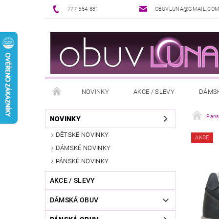
777 554 881
OBUVLUNA@GMAIL.CO
NOVINKY
AKCE / SLEVY
DÁMS
PUNČOCHOVÉ ZBOŽÍ
DOPLŇKY K OBUVI
Páns
NOVINKY
DĚTSKÉ NOVINKY
AKCE
REKLAMAČNÍ ŘÁD
OŠETŘOVÁNÍ A ÚDRŽBA
DÁMSKÉ NOVINKY
PÁNSKÉ NOVINKY
AKCE / SLEVY
DÁMSKÁ OBUV