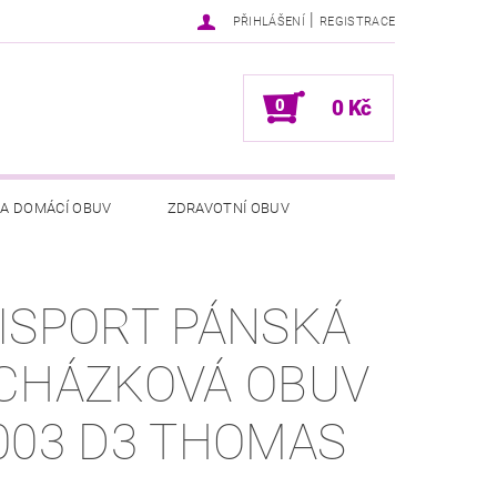
|
PŘIHLÁŠENÍ
REGISTRACE
0
0 Kč
 A DOMÁCÍ OBUV
ZDRAVOTNÍ OBUV
NÍCH ÚDAJŮ
NAPIŠTE NÁM
ISPORT PÁNSKÁ
CHÁZKOVÁ OBUV
003 D3 THOMAS