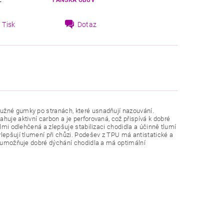
E
PÁNSKÁ OBUV
Tisk
Dotaz
užné gumky po stranách, které usnadňují nazouvání.
uje aktivní carbon a je perforovaná, což přispívá k dobré
elmi odlehčená a zlepšuje stabilizaci chodidla a účinně tlumí
lepšují tlumení při chůzi. Podešev z TPU má antistatické a
ci umožňuje dobré dýchání chodidla a má optimální