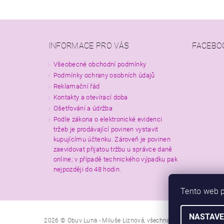
INFORMACE PRO VÁS
FACEBO
Všeobecné obchodní podmínky
Podmínky ochrany osobních údajů
Reklamační řád
Kontakty a otevírací doba
Ošetřování a údržba
Podle zákona o elektronické evidenci
tržeb je prodávající povinen vystavit
kupujícímu účtenku. Zároveň je povinen
zaevidovat přijatou tržbu u správce daně
online; v případě technického výpadku pak
nejpozději do 48 hodin.
Tento web p
NASTAVE
2026 © Obuv Luna - Miluše Liznová, všechna práva vyhrazena