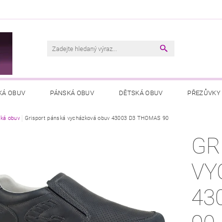
M
KÁ OBUV
PÁNSKÁ OBUV
DĚTSKÁ OBUV
PŘEZŮVKY
ká obuv
VŠEOBECNÉ OBCHODNÍ PODMÍNKY
Grisport pánská vycházková obuv 43003 D3 THOMAS 90
PODMÍNKY OCHRANY OSOB
GR
VY
43