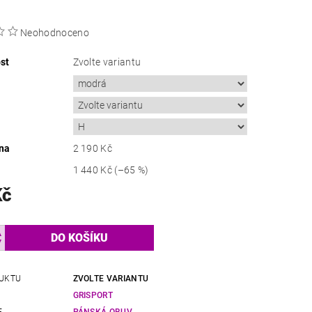
Neohodnoceno
st
Zvolte variantu
na
2 190 Kč
1 440 Kč
(–65 %)
Kč
UKTU
ZVOLTE VARIANTU
GRISPORT