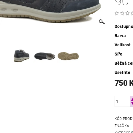
90
Dostupno
Barva
Velikost
Šíře
Běžná ce
Ušetříte
750 
KÓD PROD
ZNAČKA