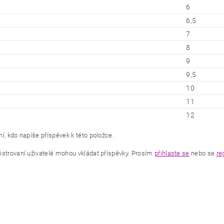
6
6,5
7
8
9
9,5
10
11
12
í, kdo napíše příspěvek k této položce.
istrovaní uživatelé mohou vkládat příspěvky. Prosím
přihlaste se
nebo se
re