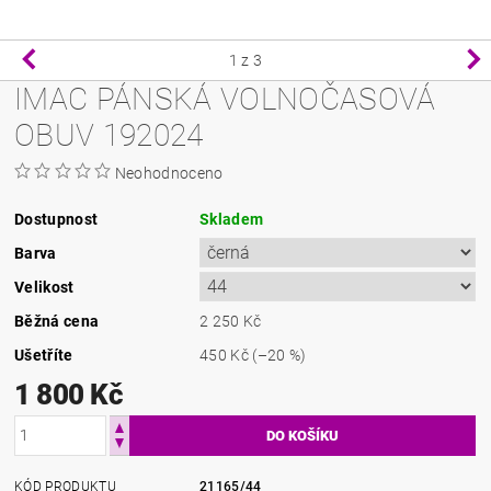
1
z 3
IMAC PÁNSKÁ VOLNOČASOVÁ
OBUV 192024
Neohodnoceno
Dostupnost
Skladem
Barva
Velikost
Běžná cena
2 250 Kč
Ušetříte
450 Kč
(–20 %)
1 800 Kč
KÓD PRODUKTU
21165/44