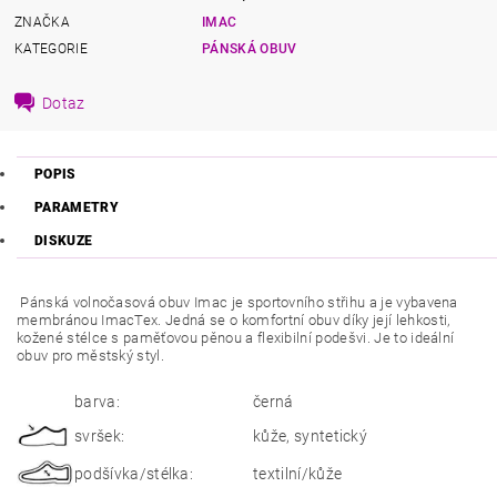
ZNAČKA
IMAC
KATEGORIE
PÁNSKÁ OBUV
Dotaz
POPIS
PARAMETRY
DISKUZE
Pánská volnočasová obuv Imac je sportovního střihu a je vybavena
membránou ImacTex. Jedná se o komfortní obuv díky její lehkosti,
kožené stélce s paměťovou pěnou a flexibilní podešvi. Je to ideální
obuv pro městský styl.
barva:
černá
svršek:
kůže, syntetický
podšívka/stélka:
textilní/kůže