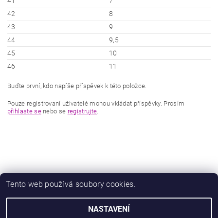
41
7
42
8
43
9
44
9,5
45
10
46
11
Buďte první, kdo napíše příspěvek k této položce.
Pouze registrovaní uživatelé mohou vkládat příspěvky. Prosím
přihlaste se
nebo se
registrujte
.
Tento web používá soubory cookies.
|
|
Zboží.cz
Heureka.cz
Zamknuto.eu
NASTAVENÍ