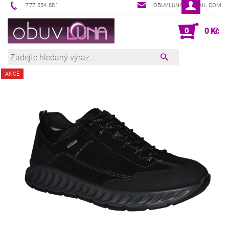
777 554 881
OBUVLUNA@GMAIL.COM
0
0 Kč
AKCE