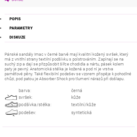
POPIS
PARAMETRY
DISKUZE
Pánské sandály Imac v černé barvě mají kvalitní kožený svršek, který
má z vnitřní strany textilní podšívku s polstrováním. Zapínají se na
suchý zip a dají se přizpůsobit šířce chodidla a nártu, pásek kolem
paty je pevný. Anatomická stélka je kožená a pod ní je vrstva
paměťové pěny. Také flexibilní podešev se vzorem přispěje k pohodlné
chůzi, pod patou je Absorber Shock pro tlumení nárazů při došlapu.
barva:
černá
svršek:
kůže
podšívka/stélka:
textilní/kůže
podešev:
syntetická