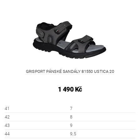
GRISPORT PÁNSKÉ SANDÁLY 81550 USTICA 20
1 490 Kč
41
7
42
8
43
9
44
9,5