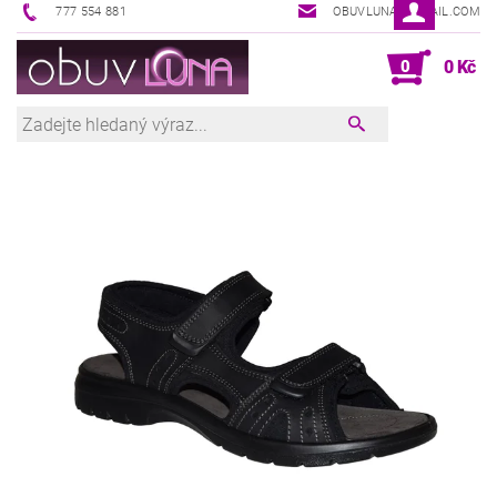
777 554 881
OBUVLUNA@GMAIL.COM
0
0 Kč