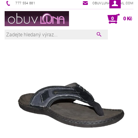
777 554 881
OBUVLUNA@GMAIL.COM
0
0 Kč