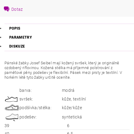
Dotaz
POPIS
PARAMETRY
DISKUZE
Pánské žabky Josef Seibel mají kožený svršek, který je originálně
ozdobený riflovinou. Kožená stélka má příjemné polstrování z
paměťové pěny, podešev je flexibilní. Pásek mezi prsty je textilní. V
horkém létě tyto žabky určitě oceníte.
barva:
modrá
svršek:
kůže, textilní
podšívka/stélka:
kůže/kůže
podešev:
syntetická
39
6
40
6,5