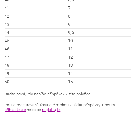
41
7
42
8
43
9
44
9,5
45
10
46
11
47
12
48
13
49
14
50
15
Buďte první, kdo napíše příspěvek k této položce.
Pouze registrovaní uživatelé mohou vkládat příspěvky. Prosím
přihlaste se
nebo se
registrujte
.