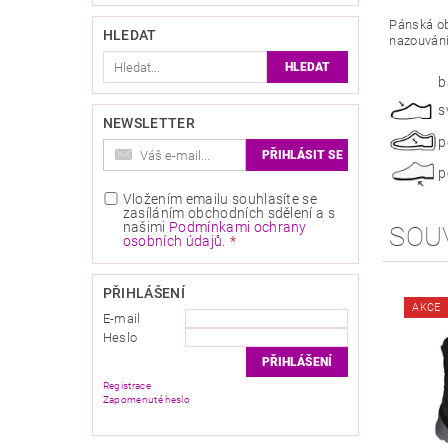
Pánská ob
HLEDAT
nazouvání
b
s
NEWSLETTER
p
p
Vložením emailu souhlasíte se
zasíláním obchodních sdělení a s
našimi
Podmínkami ochrany
SOU
osobních údajů
.
PŘIHLÁŠENÍ
AKCE
E-mail
Heslo
Registrace
Zapomenuté heslo