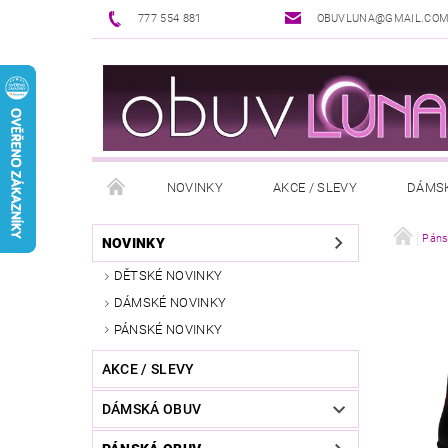
777 554 881
OBUVLUNA@GMAIL.CO
NOVINKY
AKCE / SLEVY
DÁMS
PUNČOCHOVÉ ZBOŽÍ
DOPLŇKY K OBUVI
Páns
NOVINKY
DĚTSKÉ NOVINKY
REKLAMAČNÍ ŘÁD
OŠETŘOVÁNÍ A ÚDRŽBA
DÁMSKÉ NOVINKY
PÁNSKÉ NOVINKY
AKCE / SLEVY
DÁMSKÁ OBUV