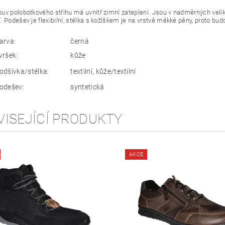
uv polobotkového střihu má uvnitř zimní zateplení. Jsou v nadměrných veliko
. Podešev je flexibilní, stélka s kožíškem je na vrstvě měkké pěny, proto bud
arva:
černá
vršek:
kůže
odšívka/stélka:
textilní, kůže/textilní
odešev:
syntetická
VISEJÍCÍ PRODUKTY
AKCE