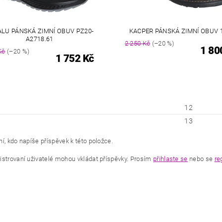
LU PÁNSKÁ ZIMNÍ OBUV PZ20-
KACPER PÁNSKÁ ZIMNÍ OBUV 
A2718.61
2 250 Kč
(–20 %)
1 80
Kč
(–20 %)
1 752 Kč
12
13
í, kdo napíše příspěvek k této položce.
istrovaní uživatelé mohou vkládat příspěvky. Prosím
přihlaste se
nebo se
re