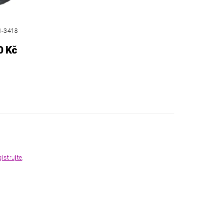
1-3418
0 Kč
gistrujte
.