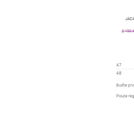
JACA
2 190 
47
48
Buďte prvn
Pouze reg