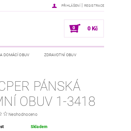
|
PŘIHLÁŠENÍ
REGISTRACE
0
0 Kč
 A DOMÁCÍ OBUV
ZDRAVOTNÍ OBUV
NÍCH ÚDAJŮ
NAPIŠTE NÁM
CPER PÁNSKÁ
MNÍ OBUV 1-3418
Neohodnoceno
st
Skladem