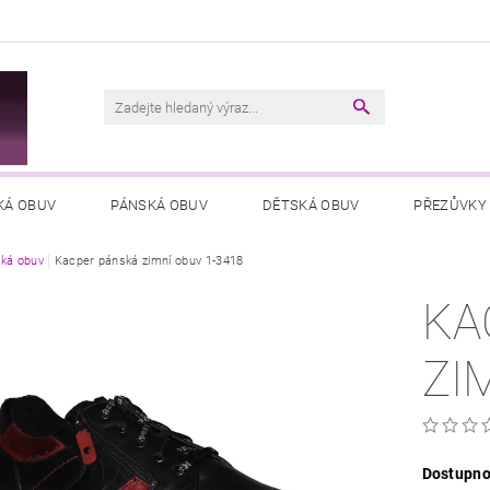
M
KÁ OBUV
PÁNSKÁ OBUV
DĚTSKÁ OBUV
PŘEZŮVKY
ká obuv
VŠEOBECNÉ OBCHODNÍ PODMÍNKY
Kacper pánská zimní obuv 1-3418
PODMÍNKY OCHRANY OSOB
KA
ZI
Dostupno