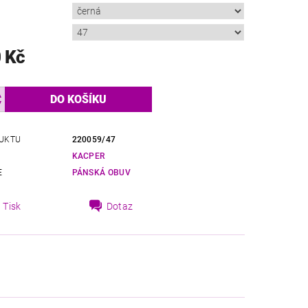
 Kč
UKTU
220059/47
KACPER
E
PÁNSKÁ OBUV
Tisk
Dotaz