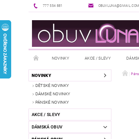
777 554 881
OBUVLUNA@GMAIL.CO
NOVINKY
AKCE / SLEVY
DÁMS
PUNČOCHOVÉ ZBOŽÍ
DOPLŇKY K OBUVI
Páns
NOVINKY
DĚTSKÉ NOVINKY
REKLAMAČNÍ ŘÁD
OŠETŘOVÁNÍ A ÚDRŽBA
DÁMSKÉ NOVINKY
PÁNSKÉ NOVINKY
AKCE / SLEVY
DÁMSKÁ OBUV