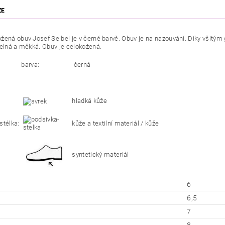
ZE
žená obuv Josef Seibel je v černé barvě. Obuv je na nazouvání. Díky všitým
telná a měkká. Obuv je celokožená.
barva:
černá
hladká kůže
stélka:
kůže a textilní materiál / kůže
syntetický materiál
6
6,5
7