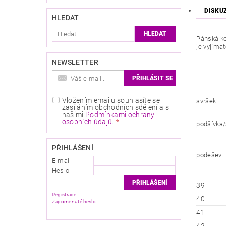
DISKU
HLEDAT
Pánská ko
je vyjíma
NEWSLETTER
Vložením emailu souhlasíte se
svršek:
zasíláním obchodních sdělení a s
našimi
Podmínkami ochrany
osobních údajů
.
podšívka/
PŘIHLÁŠENÍ
podešev:
E-mail
Heslo
39
Registrace
40
Zapomenuté heslo
41