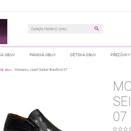
M
KÁ OBUV
PÁNSKÁ OBUV
DĚTSKÁ OBUV
PŘEZŮVKY
ká obuv
VŠEOBECNÉ OBCHODNÍ PODMÍNKY
Mokasíny Josef Seibel Bradford 07
PODMÍNKY OCHRANY OSOB
MO
SE
07