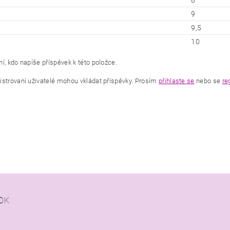
8
9
9,5
10
í, kdo napíše příspěvek k této položce.
istrovaní uživatelé mohou vkládat příspěvky. Prosím
přihlaste se
nebo se
re
OK