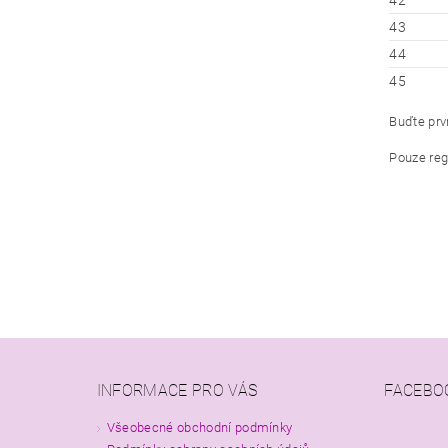
42
43
44
45
Buďte prvn
Pouze reg
INFORMACE PRO VÁS
FACEBO
Všeobecné obchodní podmínky