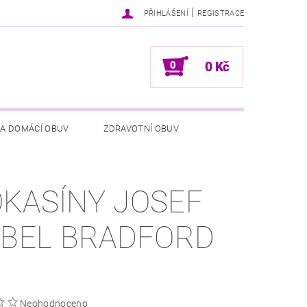
|
PŘIHLÁŠENÍ
REGISTRACE
0
0 Kč
 A DOMÁCÍ OBUV
ZDRAVOTNÍ OBUV
NÍCH ÚDAJŮ
NAPIŠTE NÁM
KASÍNY JOSEF
IBEL BRADFORD
Neohodnoceno