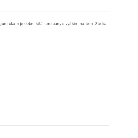
 gumičkám je dobře šitá i pro pány s vyšším nártem. Stélka