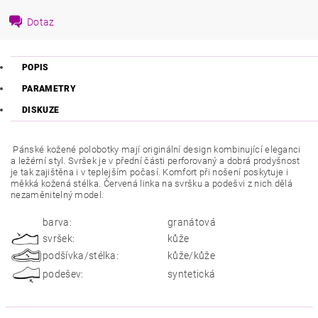
Dotaz
POPIS
PARAMETRY
DISKUZE
Pánské kožené polobotky mají originální design kombinující eleganci
a ležérní styl. Svršek je v přední části perforovaný a dobrá prodyšnost
je tak zajištěna i v teplejším počasí. Komfort při nošení poskytuje i
měkká kožená stélka. Červená linka na svršku a podešvi z nich dělá
nezaměnitelný model.
barva:
granátová
svršek:
kůže
podšívka/stélka:
kůže/kůže
podešev:
syntetická