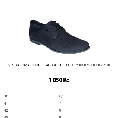
NIK GIATOMA NICCOLI PÁNSKÉ POLOBOTKY 03-0750-00-0-27-00
1 850 Kč
40
6,5
41
7
42
8
43
9