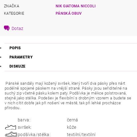
ZNAČKA
NIK GIATOMA NICCOLI
KATEGORIE
PÁNSKÁ OBUV
Dotaz
POPIS
PARAMETRY
DISKUZE
Pánské sandály mají kožený svršek, který tvoří dva pásky přes nárt
podélně spojené páskem na vnější straně. Pásky jsou seřiditelné na
suchý zip včetně pásku kolem paty. Podšívka je měkce polstrovaná,
stejně jako stélka. Podešev je flexibilní s drobným vzorem a budete se
v nich cítit dobře jak při nošení ve městě, tak při lehké procházce
přírodou.
barva:
černá
svršek:
kůže
podšívka/stélka:
textilní/textilní