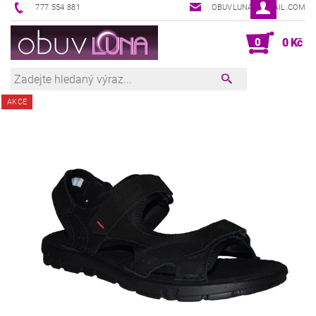
777 554 881
OBUVLUNA@GMAIL.COM
0
0 Kč
AKCE