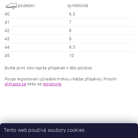
podešev:
syntetická
40
6,5
41
7
42
8
43
9
44
9,5
45
10
Buďte první, kdo napíše příspěvek k této položce.
Pouze registrovaní uživatelé mohou vkládat příspěvky. Prosím
přihlaste se
nebo se
registrujte
.
Tento web používá soubory cookies.
|
|
Zboží.cz
Heureka.cz
Zamknuto.eu