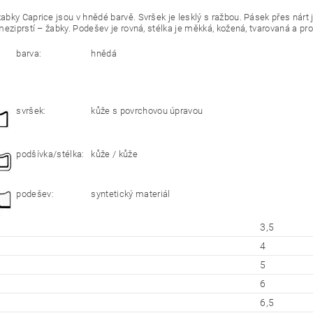
bky Caprice jsou v hnědé barvě. Svršek je lesklý s ražbou. Pásek přes nárt je
meziprstí – žabky. Podešev je rovná, stélka je měkká, kožená, tvarovaná a pr
barva:
hnědá
svršek:
kůže s povrchovou úpravou
podšívka/stélka:
kůže / kůže
podešev:
syntetický materiál
3,5
4
5
6
6,5