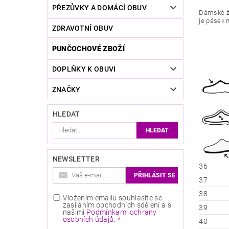
PŘEZŮVKY A DOMÁCÍ OBUV
Dámské ža
je pásek 
ZDRAVOTNÍ OBUV
PUNČOCHOVÉ ZBOŽÍ
DOPLŇKY K OBUVI
ZNAČKY
HLEDAT
NEWSLETTER
36
37
38
Vložením emailu souhlasíte se
zasíláním obchodních sdělení a s
39
našimi
Podmínkami ochrany
osobních údajů
.
40