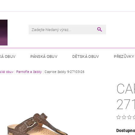
M
KÁ OBUV
PÁNSKÁ OBUV
DĚTSKÁ OBUV
PŘEZŮVKY
ká obuv
VŠEOBECNÉ OBCHODNÍ PODMÍNKY
Pantofle a žabky
Caprice žabky 9-27103-26
PODMÍNKY OCHRANY OSOB
CA
27
Dostupno