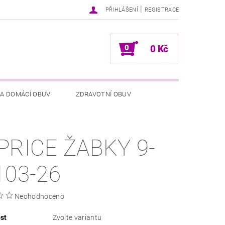
|
PŘIHLÁŠENÍ
REGISTRACE
0
0 Kč
 A DOMÁCÍ OBUV
ZDRAVOTNÍ OBUV
NÍCH ÚDAJŮ
NAPIŠTE NÁM
PRICE ŽABKY 9-
103-26
Neohodnoceno
st
Zvolte variantu