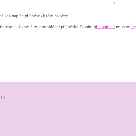
7
í, kdo napíše příspěvek k této položce.
istrovaní uživatelé mohou vkládat příspěvky. Prosím
přihlaste se
nebo se
re
OK