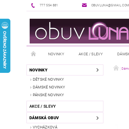
777 554 881
OBUVLUNA@GMAIL.CO
NOVINKY
AKCE / SLEVY
DÁMS
PUNČOCHOVÉ ZBOŽÍ
DOPLŇKY K OBUVI
Dáms
NOVINKY
DĚTSKÉ NOVINKY
REKLAMAČNÍ ŘÁD
OŠETŘOVÁNÍ A ÚDRŽBA
DÁMSKÉ NOVINKY
PÁNSKÉ NOVINKY
AKCE / SLEVY
DÁMSKÁ OBUV
VYCHÁZKOVÁ