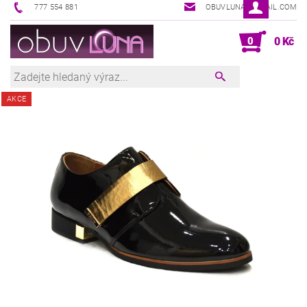
777 554 881
OBUVLUNA@GMAIL.COM
0
0 Kč
AKCE