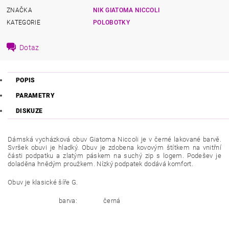
ZNAČKA
NIK GIATOMA NICCOLI
KATEGORIE
POLOBOTKY
Dotaz
POPIS
PARAMETRY
DISKUZE
Dámská vycházková obuv Giatoma Niccoli je v černé lakované barvě.
Svršek obuvi je hladký. Obuv je zdobena kovovým štítkem na vnitřní
části podpatku a zlatým páskem na suchý zip s logem. Podešev je
doladěna hnědým proužkem. Nízký podpatek dodává komfort.
Obuv je klasické šíře G.
barva:
černá