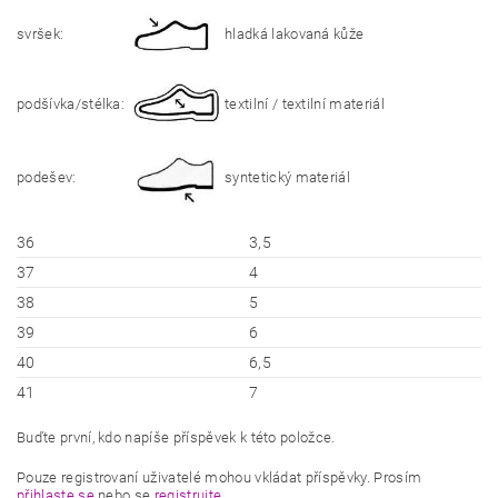
svršek:
hladká lakovaná kůže
podšívka/stélka:
textilní / textilní materiál
podešev:
syntetický materiál
36
3,5
37
4
38
5
39
6
40
6,5
41
7
Buďte první, kdo napíše příspěvek k této položce.
Pouze registrovaní uživatelé mohou vkládat příspěvky. Prosím
přihlaste se
nebo se
registrujte
.