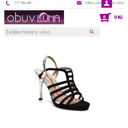
777 554 881
OBUVLUNA@GMAIL.COM
0
0 Kč