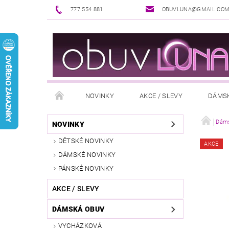
777 554 881
OBUVLUNA@GMAIL.CO
NOVINKY
AKCE / SLEVY
DÁMS
PUNČOCHOVÉ ZBOŽÍ
DOPLŇKY K OBUVI
Dáms
NOVINKY
DĚTSKÉ NOVINKY
AKCE
REKLAMAČNÍ ŘÁD
OŠETŘOVÁNÍ A ÚDRŽBA
DÁMSKÉ NOVINKY
PÁNSKÉ NOVINKY
AKCE / SLEVY
DÁMSKÁ OBUV
VYCHÁZKOVÁ