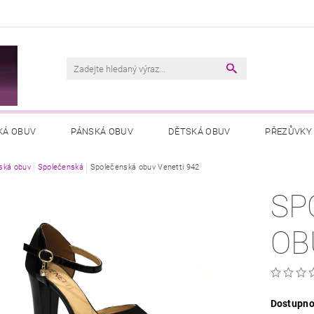
M
KÁ OBUV
PÁNSKÁ OBUV
DĚTSKÁ OBUV
PŘEZŮVKY
ká obuv
VŠEOBECNÉ OBCHODNÍ PODMÍNKY
Společenská
Společenská obuv Venetti 942
PODMÍNKY OCHRANY OSOB
SP
OB
Dostupno