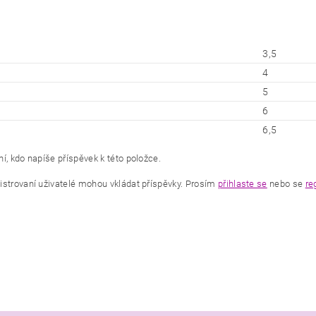
3,5
4
5
6
6,5
í, kdo napíše příspěvek k této položce.
istrovaní uživatelé mohou vkládat příspěvky. Prosím
přihlaste se
nebo se
re