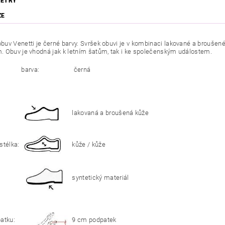
ETRY
ZE
uv Venetti je černé barvy. Svršek obuvi je v kombinaci lakované a broušen
 Obuv je vhodná jak k letním šatům, tak i ke společenským událostem.
barva:
černá
lakovaná a broušená kůže
stélka:
kůže / kůže
syntetický materiál
patku:
9 cm podpatek