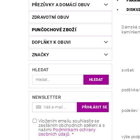
PARAM
PŘEZŮVKY A DOMÁCÍ OBUV
DISKU
ZDRAVOTNÍ OBUV
Dámská ob
PUNČOCHOVÉ ZBOŽÍ
kamínkem.
DOPLŇKY K OBUVI
ZNAČKY
HLEDAT
svršek:
podšívka/
NEWSLETTER
podešev:
Vložením emailu souhlasíte se
zasíláním obchodních sdělení a s
našimi
Podmínkami ochrany
osobních údajů
.
výše pod