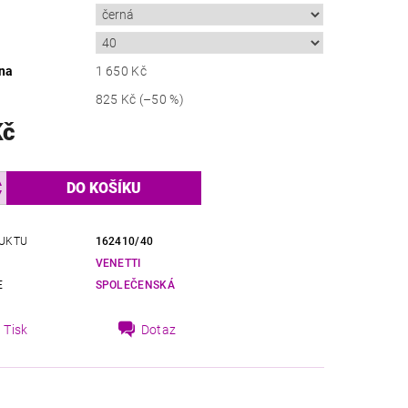
na
1 650 Kč
825 Kč
(–50 %)
Kč
UKTU
162410/40
VENETTI
E
SPOLEČENSKÁ
Tisk
Dotaz