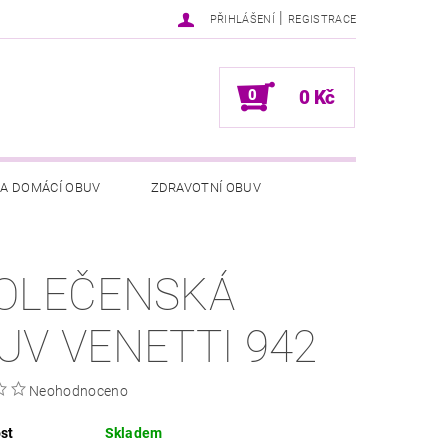
|
PŘIHLÁŠENÍ
REGISTRACE
0
0 Kč
 A DOMÁCÍ OBUV
ZDRAVOTNÍ OBUV
NÍCH ÚDAJŮ
NAPIŠTE NÁM
OLEČENSKÁ
UV VENETTI 942
Neohodnoceno
st
Skladem