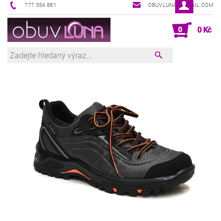
777 554 881
OBUVLUNA@GMAIL.COM
0
0 Kč