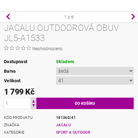
1
z 6
JACALU OUTDOOROVÁ OBUV
JL5-A1533
Neohodnoceno
Dostupnost
Skladem
Barva
Velikost
1 799 Kč
KÓD PRODUKTU
181360/41
ZNAČKA
JACALU
KATEGORIE
SPORT A OUTDOOR