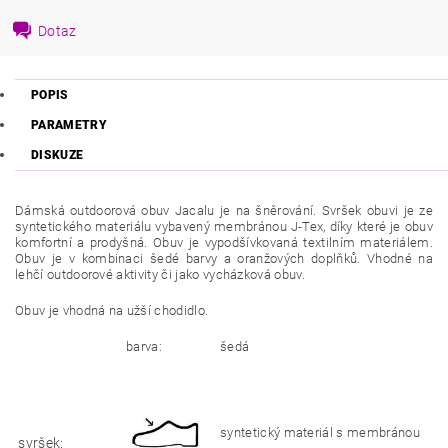
Dotaz
POPIS
PARAMETRY
DISKUZE
Dámská outdoorová obuv Jacalu je na šněrování. Svršek obuvi je ze
syntetického materiálu vybavený membránou J-Tex, díky které je obuv
komfortní a prodyšná. Obuv je vypodšívkovaná textilním materiálem.
Obuv je v kombinaci šedé barvy a oranžových doplňků. Vhodné na
lehčí outdoorové aktivity či jako vycházková obuv.
Obuv je vhodná na užší chodidlo.
barva:
šedá
syntetický materiál s membránou
svršek: