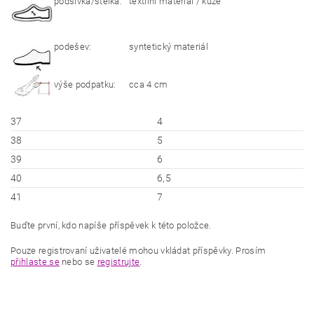
podšívka/stélka:
textilní materiál / kůže
podešev:
syntetický materiál
výše podpatku:
cca 4 cm
37
4
38
5
39
6
40
6,5
41
7
Buďte první, kdo napíše příspěvek k této položce.
Pouze registrovaní uživatelé mohou vkládat příspěvky. Prosím
přihlaste se
nebo se
registrujte
.