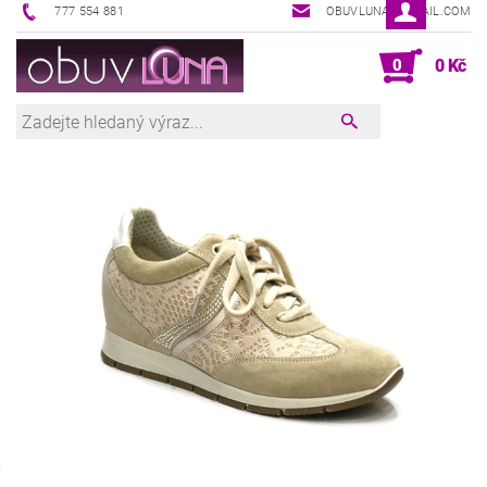
777 554 881
OBUVLUNA@GMAIL.COM
0
0 Kč