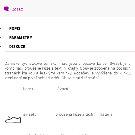
Dotaz
POPIS
PARAMETRY
DISKUZE
Dámské vycházkové tenisky Imac jsou v béžové barvě. Svršek je v
kombinaci broušené kůže a textilní krajky. Obuv je zdobena na bočních
stranách krajkou a lesklými kamínky. Podešev je vyvýšena do klínku,
který není na první pohled vidět. Obuv je na šněrování.
barva:
béžová
svršek:
broušená kůže a textilní materiál