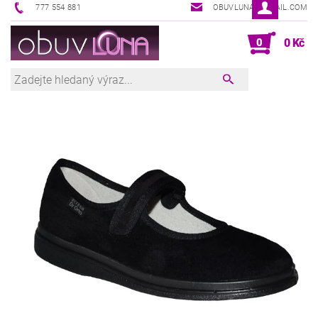
777 554 881
OBUVLUNA@GMAIL.COM
0
0 Kč