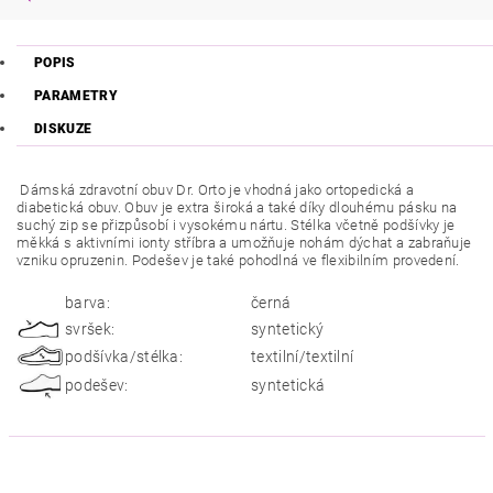
POPIS
PARAMETRY
DISKUZE
Dámská zdravotní obuv Dr. Orto je vhodná jako ortopedická a
diabetická obuv. Obuv je extra široká a také díky dlouhému pásku na
suchý zip se přizpůsobí i vysokému nártu. Stélka včetně podšívky je
měkká s aktivními ionty stříbra a umožňuje nohám dýchat a zabraňuje
vzniku opruzenin. Podešev je také pohodlná ve flexibilním provedení.
barva:
černá
svršek:
syntetický
podšívka/stélka:
textilní/textilní
podešev:
syntetická