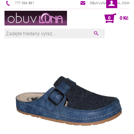
777 554 881
OBUVLUNA@GMAIL.COM
0
0 Kč