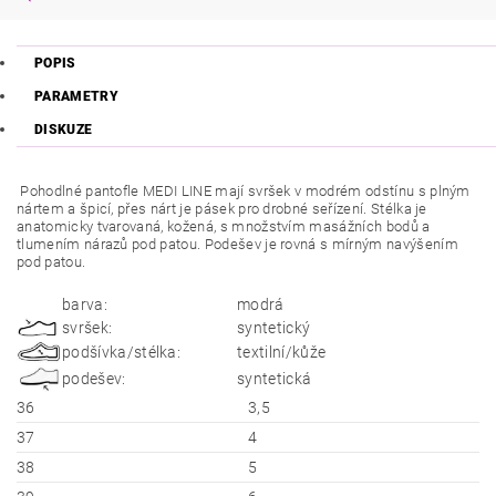
POPIS
PARAMETRY
DISKUZE
Pohodlné pantofle MEDI LINE mají svršek v modrém odstínu s plným
nártem a špicí, přes nárt je pásek pro drobné seřízení. Stélka je
anatomicky tvarovaná, kožená, s množstvím masážních bodů a
tlumením nárazů pod patou. Podešev je rovná s mírným navýšením
pod patou.
barva:
modrá
svršek:
syntetický
podšívka/stélka:
textilní/kůže
podešev:
syntetická
36
3,5
37
4
38
5