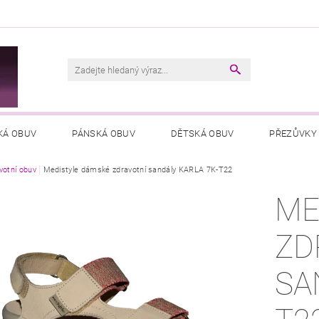
M
KÁ OBUV
PÁNSKÁ OBUV
DĚTSKÁ OBUV
PŘEZŮVKY
votní obuv
VŠEOBECNÉ OBCHODNÍ PODMÍNKY
Medistyle dámské zdravotní sandály KARLA 7K-T22
PODMÍNKY OCHRANY OSOB
ME
ZD
SA