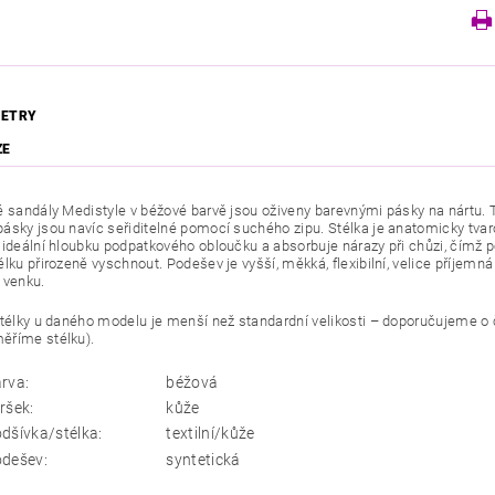
ETRY
ZE
sandály Medistyle v béžové barvě jsou oživeny barevnými pásky na nártu. Ty
ásky jsou navíc seřiditelné pomocí suchého zipu. Stélka je anatomicky tvaro
 ideální hloubku podpatkového obloučku a absorbuje nárazy při chůzi, čímž po
élku přirozeně vyschnout. Podešev je vyšší, měkká, flexibilní, velice příjemn
 venku.
stélky u daného modelu je menší než standardní velikosti – doporučujeme o čí
ěříme stélku).
rva:
béžová
ršek:
kůže
dšívka/stélka:
textilní/kůže
dešev:
syntetická