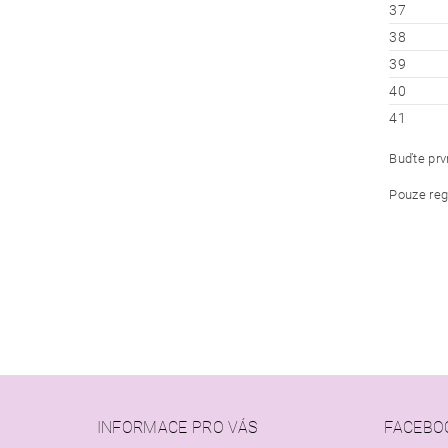
37
38
39
40
41
Buďte prvn
Pouze reg
INFORMACE PRO VÁS
FACEBO