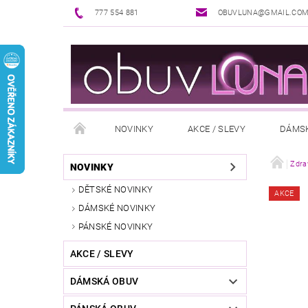
777 554 881
OBUVLUNA@GMAIL.CO
NOVINKY
AKCE / SLEVY
DÁMS
PUNČOCHOVÉ ZBOŽÍ
DOPLŇKY K OBUVI
Zdra
NOVINKY
DĚTSKÉ NOVINKY
AKCE
REKLAMAČNÍ ŘÁD
OŠETŘOVÁNÍ A ÚDRŽBA
DÁMSKÉ NOVINKY
PÁNSKÉ NOVINKY
AKCE / SLEVY
DÁMSKÁ OBUV