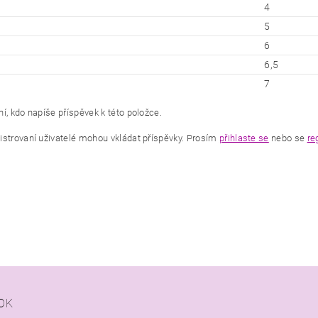
4
5
6
6,5
7
í, kdo napíše příspěvek k této položce.
istrovaní uživatelé mohou vkládat příspěvky. Prosím
přihlaste se
nebo se
re
OK