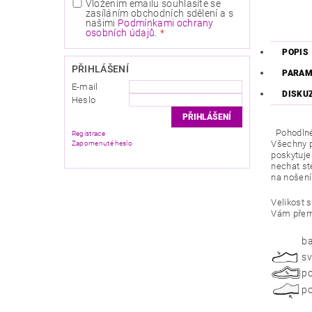
Vložením emailu souhlasíte se
zasíláním obchodních sdělení a s
našimi
Podmínkami ochrany
osobních údajů
.
POPIS
PŘIHLÁŠENÍ
PARAM
E-mail
DISKU
Heslo
Pohodlné 
Registrace
Všechny p
Zapomenuté heslo
poskytuje
nechat st
na nošení
Velikost 
Vám přem
ba
sv
po
po