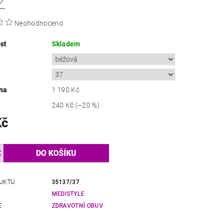
2
Neohodnoceno
st
Skladem
na
1 190 Kč
240 Kč
(–20 %)
Kč
UKTU
35137/37
MEDISTYLE
E
ZDRAVOTNÍ OBUV