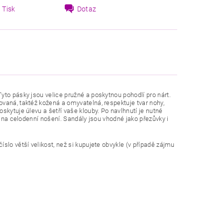
Tisk
Dotaz
to pásky jsou velice pružné a poskytnou pohodlí pro nárt.
vaná, taktéž kožená a omyvatelná, respektuje tvar nohy,
skytuje úlevu a šetří vaše klouby. Po navlhnutí je nutné
á na celodenní nošení. Sandály jsou vhodné jako přezůvky i
slo větší velikost, než si kupujete obvykle (v případě zájmu