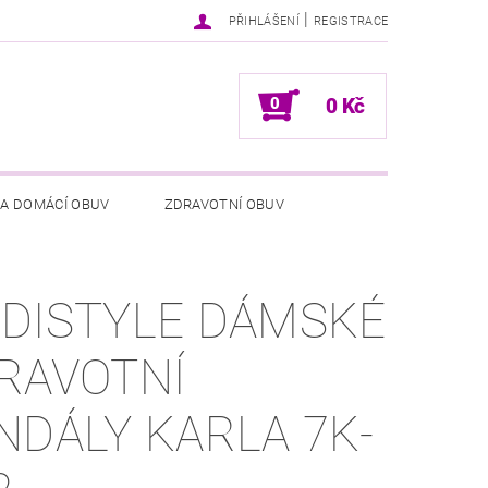
|
PŘIHLÁŠENÍ
REGISTRACE
0
0 Kč
 A DOMÁCÍ OBUV
ZDRAVOTNÍ OBUV
NÍCH ÚDAJŮ
NAPIŠTE NÁM
DISTYLE DÁMSKÉ
RAVOTNÍ
NDÁLY KARLA 7K-