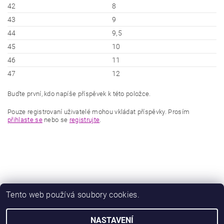
42
8
43
9
44
9,5
45
10
46
11
47
12
Buďte první, kdo napíše příspěvek k této položce.
Pouze registrovaní uživatelé mohou vkládat příspěvky. Prosím
přihlaste se
nebo se
registrujte
.
Tento web používá soubory cookies.
|
|
Zboží.cz
Heureka.cz
Zamknuto.eu
NASTAVENÍ