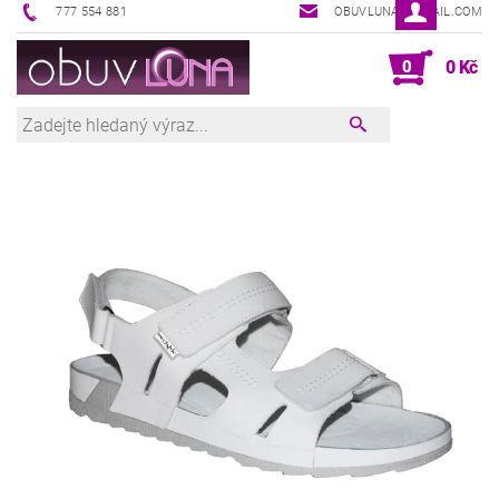
777 554 881
OBUVLUNA@GMAIL.COM
0
0 Kč