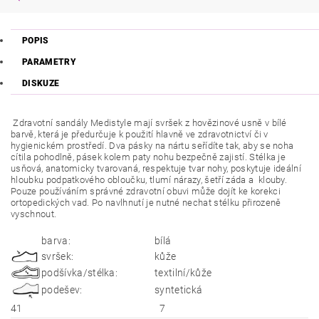
POPIS
PARAMETRY
DISKUZE
Zdravotní sandály Medistyle mají svršek z hovězinové usně v bílé
barvě, která je předurčuje k použití hlavně ve zdravotnictví či v
hygienickém prostředí. Dva pásky na nártu seřídíte tak, aby se noha
cítila pohodlně, pásek kolem paty nohu bezpečně zajistí. Stélka je
usňová, anatomicky tvarovaná, respektuje tvar nohy, poskytuje ideální
hloubku podpatkového obloučku, tlumí nárazy, šetří záda a klouby.
Pouze používáním správné zdravotní obuvi může dojít ke korekci
ortopedických vad. Po navlhnutí je nutné nechat stélku přirozeně
vyschnout.
barva:
bílá
svršek:
kůže
podšívka/stélka:
textilní/kůže
podešev:
syntetická
41
7