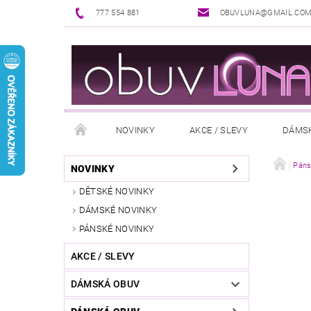
777 554 881
OBUVLUNA@GMAIL.CO
NOVINKY
AKCE / SLEVY
DÁMS
PUNČOCHOVÉ ZBOŽÍ
DOPLŇKY K OBUVI
Páns
NOVINKY
DĚTSKÉ NOVINKY
REKLAMAČNÍ ŘÁD
OŠETŘOVÁNÍ A ÚDRŽBA
DÁMSKÉ NOVINKY
PÁNSKÉ NOVINKY
AKCE / SLEVY
DÁMSKÁ OBUV