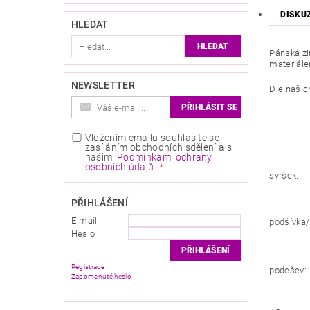
DISKU
HLEDAT
Pánská zi
materiálem
NEWSLETTER
Dle našic
Vložením emailu souhlasíte se
zasíláním obchodních sdělení a s
našimi
Podmínkami ochrany
osobních údajů
.
svršek:
PŘIHLÁŠENÍ
E-mail
podšívka/
Heslo
Registrace
podešev:
Zapomenuté heslo