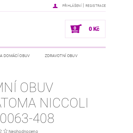
|
PŘIHLÁŠENÍ
REGISTRACE
0
0 Kč
 A DOMÁCÍ OBUV
ZDRAVOTNÍ OBUV
NÍCH ÚDAJŮ
NAPIŠTE NÁM
MNÍ OBUV
ATOMA NICCOLI
-0063-408
Neohodnoceno