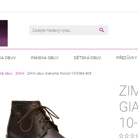
M
KÁ OBUV
PÁNSKÁ OBUV
DĚTSKÁ OBUV
PŘEZŮVKY
ká obuv
VŠEOBECNÉ OBCHODNÍ PODMÍNKY
Zimní
Zimní obuv Giatoma Niccoli 10-0063-408
PODMÍNKY OCHRANY OSOB
ZI
GI
10