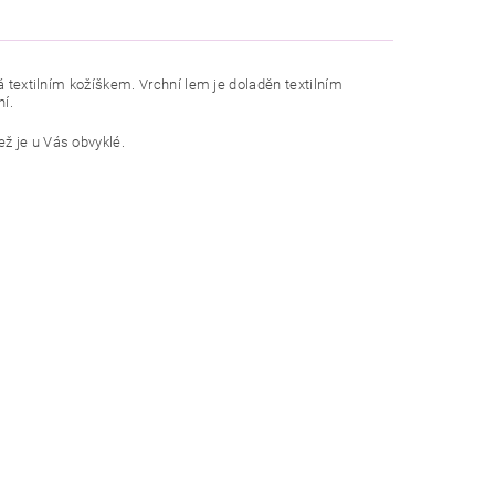
á textilním kožíškem. Vrchní lem je doladěn textilním
ní.
ž je u Vás obvyklé.