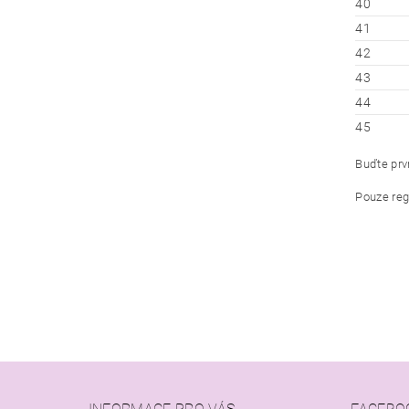
40
41
42
43
44
45
Buďte prvn
Pouze reg