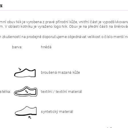
ZE
mní obuv Nik je vyrobena z pravé přírodní kůže, vnitřní část je vypodšívkovan
. V oblasti kotníku je vyraženo logo Nik. Obuv je na přední části na šněrová
h zkušeností na prodejně doporučujeme objednávat velikost o číslo menší ne
barva:
hnědá
broušená mazaná kůže
stélka:
textilní / textilní materiál
syntetický materiál