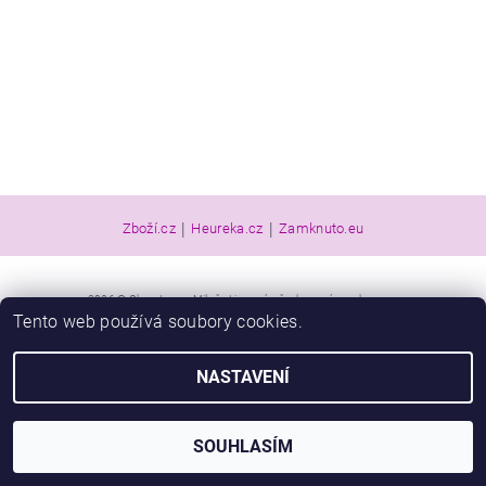
|
|
Zboží.cz
Heureka.cz
Zamknuto.eu
2026 © Obuv Luna - Miluše Liznová, všechna práva vyhrazena
Tento web používá soubory cookies.
Vytvořil Shoptet
NASTAVENÍ
SOUHLASÍM