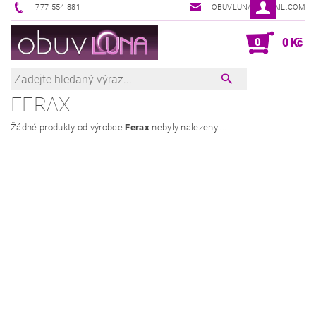
777 554 881
OBUVLUNA@GMAIL.COM
0
0 Kč
FERAX
Žádné produkty od výrobce
Ferax
nebyly nalezeny....