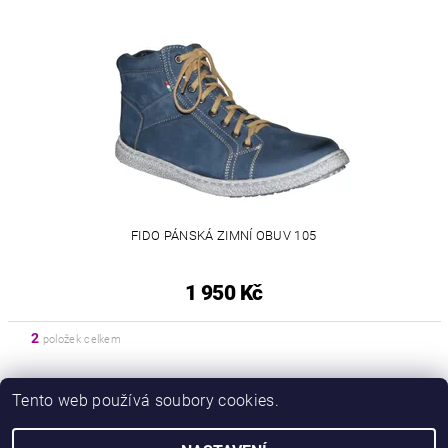
FIDO PÁNSKÁ ZIMNÍ OBUV 105
1 950 Kč
2
položek celkem
Tento web používá soubory cookies.
|
|
Zboží.cz
Heureka.cz
Zamknuto.eu