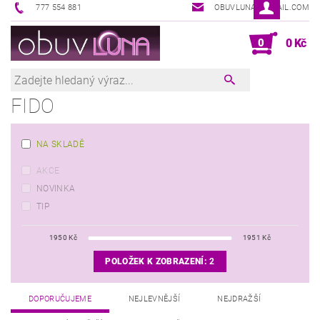
777 554 881
OBUVLUNA@GMAIL.COM
0
0 Kč
FIDO
NA SKLADĚ
AKCE
NOVINKA
TIP
1950
Kč
1951
Kč
POLOŽEK K ZOBRAZENÍ:
2
DOPORUČUJEME
NEJLEVNĚJŠÍ
NEJDRAŽŠÍ