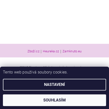
|
|
Zboží.cz
Heureka.cz
Zamknuto.eu
2026 © Obuv Luna - Miluše Liznová, všechna práva vyhrazena
Tento web používá soubory cookies.
Vytvořil Shoptet
NASTAVENÍ
SOUHLASÍM