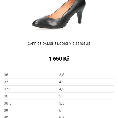
CAPRICE DÁMSKÉ LODIČKY 9-22405-25
1 650 Kč
36
3,5
37
4
37,5
4,5
38
5
38,5
5,5
39
6
40
6,5