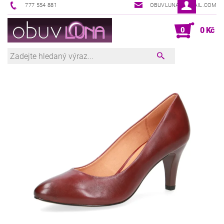
777 554 881
OBUVLUNA@GMAIL.COM
0
0 Kč