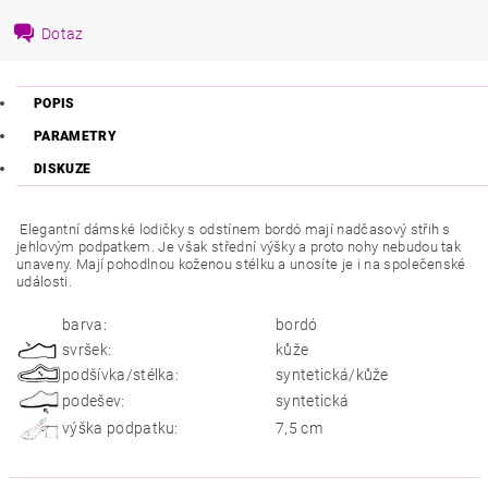
Dotaz
POPIS
PARAMETRY
DISKUZE
Elegantní dámské lodičky s odstínem bordó mají nadčasový střih s
jehlovým podpatkem. Je však střední výšky a proto nohy nebudou tak
unaveny. Mají pohodlnou koženou stélku a unosíte je i na společenské
události.
barva:
bordó
svršek:
kůže
podšívka/stélka:
syntetická/kůže
podešev:
syntetická
výška podpatku:
7,5 cm