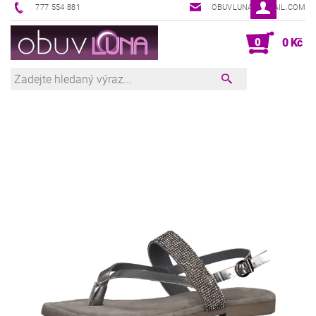
777 554 881
OBUVLUNA@GMAIL.COM
0
0 Kč