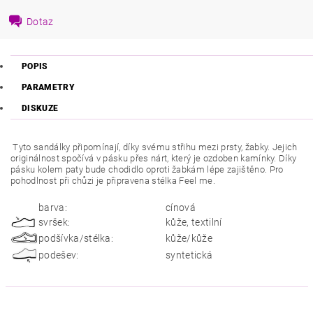
Dotaz
POPIS
PARAMETRY
DISKUZE
Tyto sandálky připomínají, díky svému střihu mezi prsty, žabky. Jejich
originálnost spočívá v pásku přes nárt, který je ozdoben kamínky. Díky
pásku kolem paty bude chodidlo oproti žabkám lépe zajištěno. Pro
pohodlnost při chůzi je připravena stélka Feel me.
barva:
cínová
svršek:
kůže, textilní
podšívka/stélka:
kůže/kůže
podešev:
syntetická