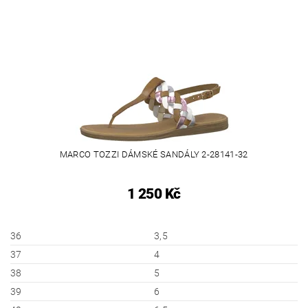
MARCO TOZZI DÁMSKÉ SANDÁLY 2-28141-32
1 250 Kč
36
3,5
37
4
38
5
39
6