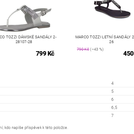
CO TOZZI DÁMSKÉ SANDÁLY 2-
MARCO TOZZI LETNÍ SANDÁLY 2
28107-28
26
790 Kč
(–43 %)
799 Kč
450
4
5
6
6,5
7
í, kdo napíše příspěvek k této položce.