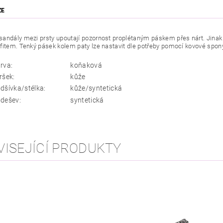
ZE
ndály mezi prsty upoutají pozornost proplétaným páskem přes nárt. Jinak
fitem. Tenký pásek kolem paty lze nastavit dle potřeby pomocí kovové spon
rva:
koňaková
ršek:
kůže
dšívka/stélka:
kůže/syntetická
dešev:
syntetická
VISEJÍCÍ PRODUKTY