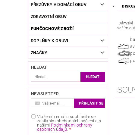
PŘEZŮVKY A DOMÁCÍ OBUV
DISKU
ZDRAVOTNÍ OBUV
Dámské sa
vaším out
PUNČOCHOVÉ ZBOŽÍ
ba
DOPLŇKY K OBUVI
sv
ZNAČKY
po
po
HLEDAT
SOU
NEWSLETTER
Vložením emailu souhlasíte se
zasíláním obchodních sdělení a s
našimi
Podmínkami ochrany
osobních údajů
.