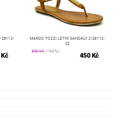
-28112-
MARCO TOZZI LETNÍ SANDÁLY 2-28112-
22
690 Kč
(–34 %)
 Kč
450 Kč