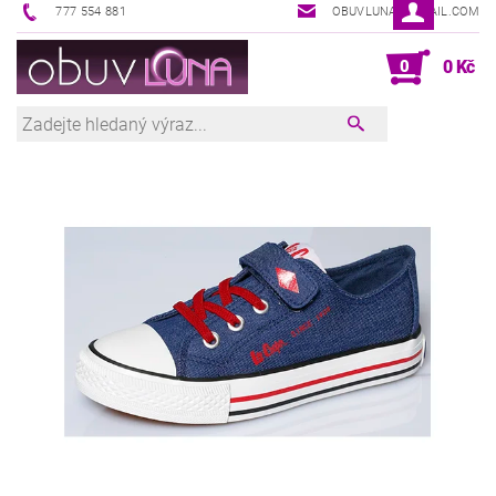
777 554 881
OBUVLUNA@GMAIL.COM
0
0 Kč