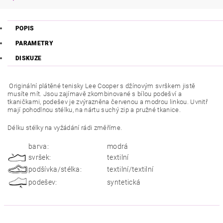
POPIS
PARAMETRY
DISKUZE
Originální plátěné tenisky Lee Cooper s džínovým svrškem jistě
musíte mít. Jsou zajímavě zkombinované s bílou podešví a
tkaničkami, podešev je zvýrazněna červenou a modrou linkou. Uvnitř
mají pohodlnou stélku, na nártu suchý zip a pružné tkanice.
Délku stélky na vyžádání rádi změříme.
barva:
modrá
svršek:
textilní
podšívka/stélka:
textilní/textilní
podešev:
syntetická