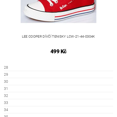
LEE COOPER DÍVČÍ TENISKY LCW-21-44-0304K
499 Kč
28
29
30
31
32
33
34
35