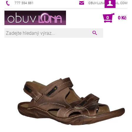
777 554 881
OBUVLUNA@GMAIL.COM
0
0 Kč