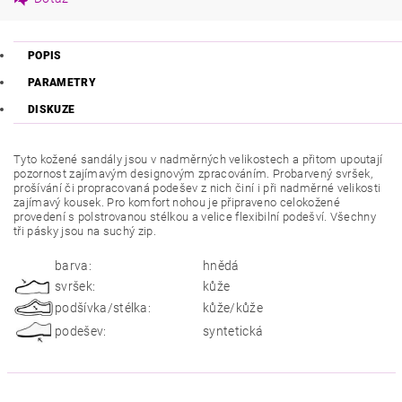
POPIS
PARAMETRY
DISKUZE
Tyto k
ožené sandály jsou v nadměrných velikostech a přitom upoutají
pozornost zajímavým designovým zpracováním. Probarvený svršek,
prošívání či propracovaná podešev z nich činí i při nadměrné velikosti
zajímavý kousek. Pro komfort nohou je připraveno celokožené
provedení s polstrovanou stélkou a velice flexibilní podešví. Všechny
tři pásky jsou na suchý zip.
barva:
hnědá
svršek:
kůže
podšívka/stélka:
kůže/kůže
podešev:
syntetická