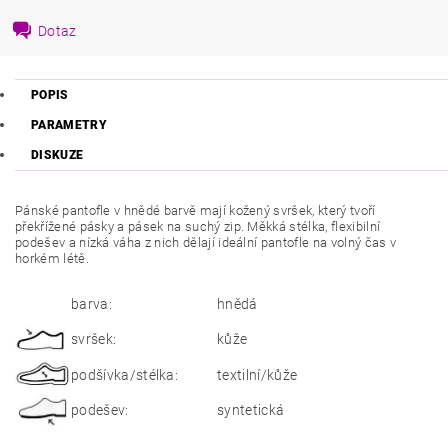
Dotaz
POPIS
PARAMETRY
DISKUZE
Pánské pantofle v hnědé barvě mají kožený svršek, který tvoří
překřížené pásky a pásek na suchý zip. Měkká stélka, flexibilní
podešev a nízká váha z nich dělají ideální pantofle na volný čas v
horkém létě.
barva:
hnědá
svršek:
kůže
podšívka/stélka:
textilní/kůže
podešev:
syntetická