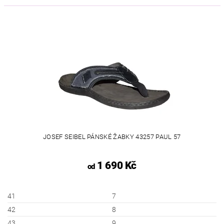
JOSEF SEIBEL PÁNSKÉ ŽABKY 43257 PAUL 57
1 690 Kč
od
41
7
42
8
43
9