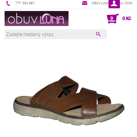
777 554 881
OBUVLUNA@GMAIL.COM
0
0 Kč